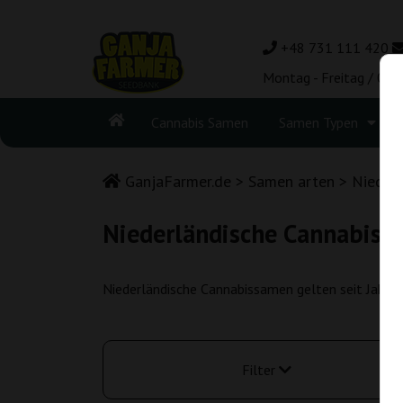
+48 731 111 420
Montag - Freitag / 08:
Cannabis Samen
Samen Typen
GanjaFarmer.de
Samen arten
Nieder
Niederländische Cannabis
Niederländische Cannabissamen gelten seit Jahren
Filter