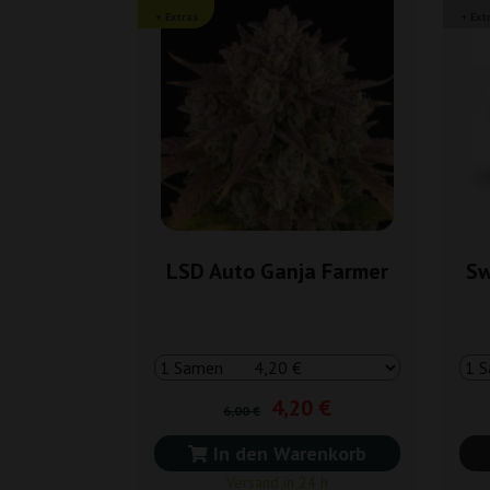
+ Extras
+ Ext
LSD Auto Ganja Farmer
Sw
4,20 €
6,00 €
In den Warenkorb
Versand in 24 h