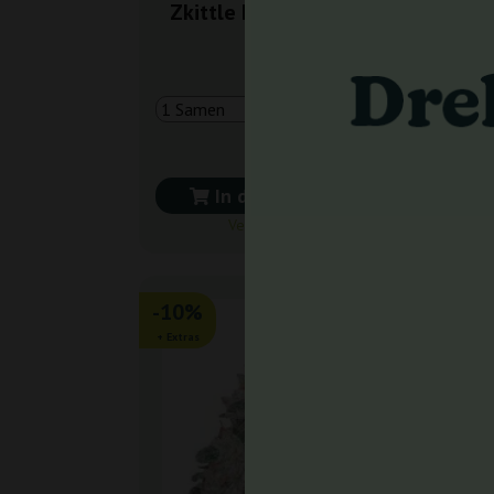
Zkittle Dutch Genetics
4,00 €
In den Warenkorb
Versand in 24 h
-10%
-3
+ Extras
+ Ext