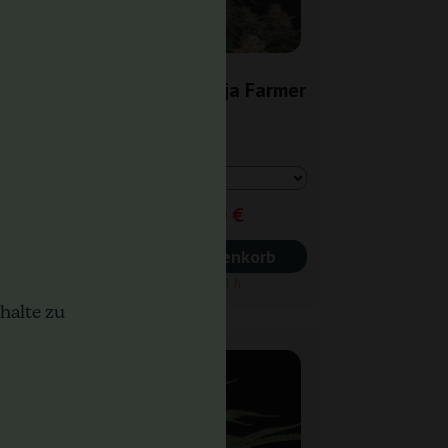
al
Early Skunk Ganja Farmer
3,50 €
5,00 €
In den Warenkorb
Versand in 24 h
halte zu
-30%
+ Extras