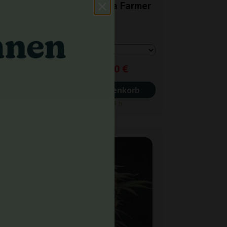
to
Blueberry Ganja Farmer
10,50 €
15,00 €
In den Warenkorb
Versand in 24 h
-30%
+ Extras