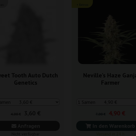
ras
+ Extras
eet Tooth Auto Dutch
Neville's Haze Ganj
Genetics
Farmer
3,60 €
4,90 €
4,00 €
7,00 €
Anfragen
In den Warenkorb
Nicht verfügbar
Versand in 24 h