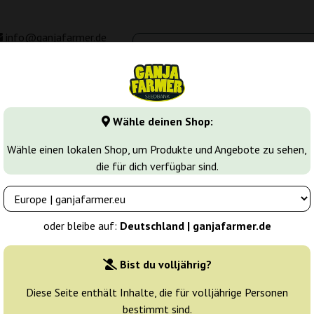
info@ganjafarmer.de
00 - 16:00
Seedbanken
Cannabis Sorten
Cannabis Stecklinge
M
Wähle deinen Shop:
ländische Cannabissamen
Wähle einen lokalen Shop, um Produkte und Angebote zu sehen,
die für dich verfügbar sind.
samen
 als die besten der Welt. Viele sehen keinen Grund, nach etwas Bes
oder bleibe auf:
Deutschland | ganjafarmer.de
Bist du volljährig?
Sortierung
Diese Seite enthält Inhalte, die für volljährige Personen
bestimmt sind.