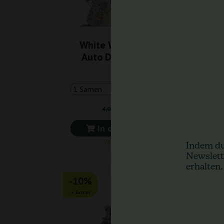
White Widow Original
Auto Dutch Genetics
3,60 €
4,00 €
In den Warenkorb
Versand in 24 h
Indem du
Newslett
erhalten.
-10%
-3
+ Extras
+ Ext