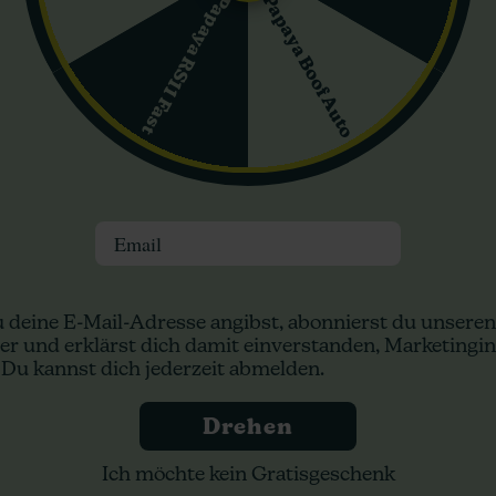
Papaya Boof Auto
Papaya RS11 Fast
Durban Poison Ganja
White Widow Origin
Farmer
Dutch Genetics
Email
3,50 €
17,10 €
5,00 €
19,00 €
In den Warenkorb
In den Warenkorb
Versand in 24 h
Versand in 24 h
 deine E-Mail-Adresse angibst, abonnierst du unseren
er und erklärst dich damit einverstanden, Marketingin
 Du kannst dich jederzeit abmelden.
0%
-10%
Drehen
ras
+ Extras
Ich möchte kein Gratisgeschenk