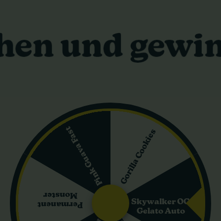
Black Domina Ganja
White Widow XXL Au
Farmer
Dutch Genetics
4,20 €
3,60 €
6,00 €
4,00 €
In den Warenkorb
In den Warenkorb
Versand in 24 h
Versand in 24 h
Pink Guava Fast
Gorilla Cookies
0%
-10%
ras
+ Extras
Monster
Skywalker OG
Permanent
Gelato Auto