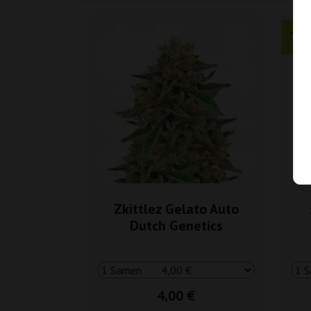
-3
+ Ext
Zkittlez Gelato Auto
Dutch Genetics
4,00 €