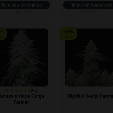
In den Warenkorb
In den Warenkorb
Versand in 24 h
Versand in 24 h
0%
-30%
ras
+ Extras
5.0
(1)
Amnesia Haze Ganja
Big Bud Ganja Farme
Farmer