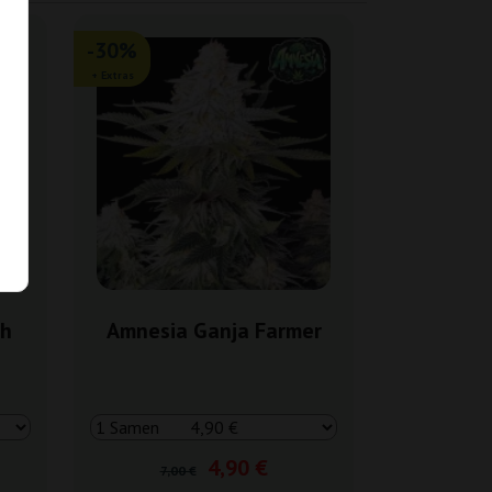
-30%
+ Extras
ch
Amnesia Ganja Farmer
4,90 €
7,00 €