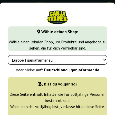
0
GanjaFarmer.de
Cannabissorten
Afghan Kush
Wähle deinen Shop:
Afghan Kush strain – Reine
Wähle einen lokalen Shop, um Produkte und Angebote zu
Hindukusch-Genetik
sehen, die für dich verfügbar sind.
oder bleibe auf:
Deutschland | ganjafarmer.de
Filter
Sortierung
Bist du volljährig?
-25%
Diese Seite enthält Inhalte, die für volljährige Personen
+ Extras
bestimmt sind.
Wenn du nicht volljährig bist, verlasse bitte diese Seite.