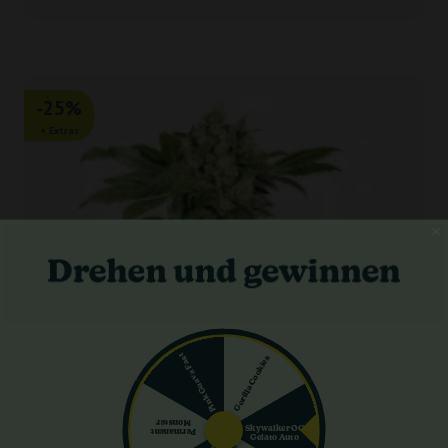
-25%
+ Extras
Pink Guava Fast
Gorilla Cookies
Monster
Skywalker OG
Permanent
Gelato Auto