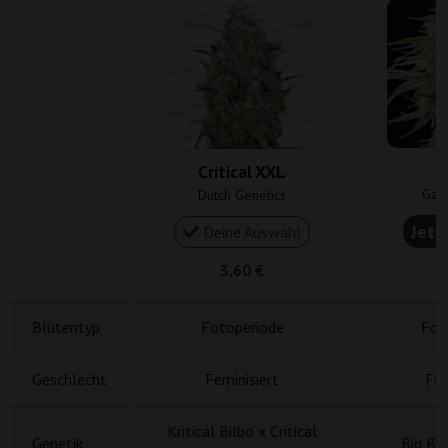
C
Critical XXL
Gan
Dutch Genetics
Jetz
Deine Auswahl
3,60 €
4
Blütentyp
Fotoperiode
Fot
Geschlecht
Feminisiert
Fem
Kritical Bilbo x Critical
Genetik
Big Bu