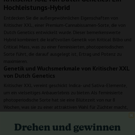
Hochleistungs-Hybrid
Entdecken Sie die außergewöhnlichen Eigenschaften von
Kritischer XXL, einer Premium-Cannabissamen-Sorte, die von
Dutch Genetics entwickelt wurde. Dieser bemerkenswerte
Hybrid kombiniert die kraftvollen Genetik von Kritical Bilbo und
Critical Mass, was zu einer feminisierten, photoperiodischen
Sorte führt, die darauf ausgelegt ist, Ertrag und Potenz zu
maximieren.
Genetik und Wuchsmerkmale von Kritischer XXL
von Dutch Genetics
Kritischer XXL vereint geschickt Indica- und Sativa-Elemente,
um ein vielseitiges Anbauerlebnis zu bieten. Als feminisierte
photoperiodische Sorte hat sie eine Blütezeit von nur 8
Wochen, was sie zu einer attraktiven Wahl für Züchter macht,
die schnelle Ergebnisse sehen möchten. Während spezifische
Informationen zur Höhe der Pflanzen in Innenräumen derzeit
nicht verfügbar sind, können Züchter mit einem robusten