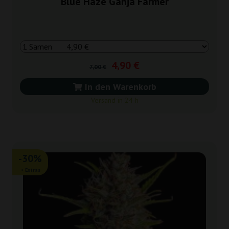
Blue Haze Ganja Farmer
4,90 €
7,00 €
In den Warenkorb
Versand in 24 h
-30%
+ Extras