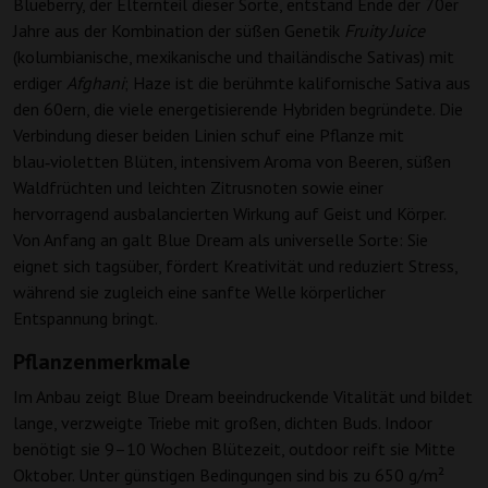
Blueberry, der Elternteil dieser Sorte, entstand Ende der 70er
Jahre aus der Kombination der süßen Genetik
Fruity Juice
(kolumbianische, mexikanische und thailändische Sativas) mit
erdiger
Afghani
; Haze ist die berühmte kalifornische Sativa aus
den 60ern, die viele energetisierende Hybriden begründete. Die
Verbindung dieser beiden Linien schuf eine Pflanze mit
blau‑violetten Blüten, intensivem Aroma von Beeren, süßen
Waldfrüchten und leichten Zitrusnoten sowie einer
hervorragend ausbalancierten Wirkung auf Geist und Körper.
Von Anfang an galt Blue Dream als universelle Sorte: Sie
eignet sich tagsüber, fördert Kreativität und reduziert Stress,
während sie zugleich eine sanfte Welle körperlicher
Entspannung bringt.
Pflanzenmerkmale
Im Anbau zeigt Blue Dream beeindruckende Vitalität und bildet
lange, verzweigte Triebe mit großen, dichten Buds. Indoor
benötigt sie 9–10 Wochen Blütezeit, outdoor reift sie Mitte
Oktober. Unter günstigen Bedingungen sind bis zu 650 g/m²