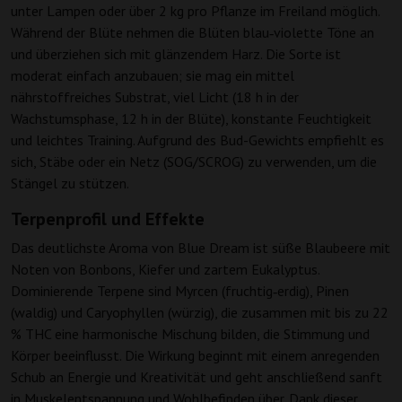
unter Lampen oder über 2 kg pro Pflanze im Freiland möglich.
Während der Blüte nehmen die Blüten blau‑violette Töne an
und überziehen sich mit glänzendem Harz. Die Sorte ist
moderat einfach anzubauen; sie mag ein mittel
nährstoffreiches Substrat, viel Licht (18 h in der
Wachstumsphase, 12 h in der Blüte), konstante Feuchtigkeit
und leichtes Training. Aufgrund des Bud-Gewichts empfiehlt es
sich, Stäbe oder ein Netz (SOG/SCROG) zu verwenden, um die
Stängel zu stützen.
Terpenprofil und Effekte
Das deutlichste Aroma von Blue Dream ist süße Blaubeere mit
Noten von Bonbons, Kiefer und zartem Eukalyptus.
Dominierende Terpene sind Myrcen (fruchtig‑erdig), Pinen
(waldig) und Caryophyllen (würzig), die zusammen mit bis zu 22
% THC eine harmonische Mischung bilden, die Stimmung und
Körper beeinflusst. Die Wirkung beginnt mit einem anregenden
Schub an Energie und Kreativität und geht anschließend sanft
in Muskelentspannung und Wohlbefinden über. Dank dieser