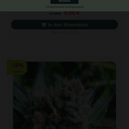
Drehen
Ich möchte kein Gratisgeschenk
9,00 €
12,00 €
In den Warenkorb
Versand in 24 h
-10%
+ Extras