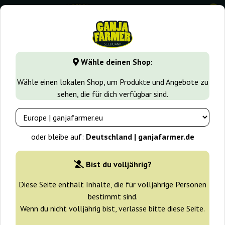
0
GanjaFarmer.de
Cannabissorten
Blue Dream
Wähle deinen Shop:
Blue Dream Samen - Sativa-
Wähle einen lokalen Shop, um Produkte und Angebote zu
dominanter Bestseller aus
sehen, die für dich verfügbar sind.
Kalifornien
oder bleibe auf:
Deutschland | ganjafarmer.de
Filter
Sortierung
Bist du volljährig?
Diese Seite enthält Inhalte, die für volljährige Personen
bestimmt sind.
-30%
Wenn du nicht volljährig bist, verlasse bitte diese Seite.
+ Extras