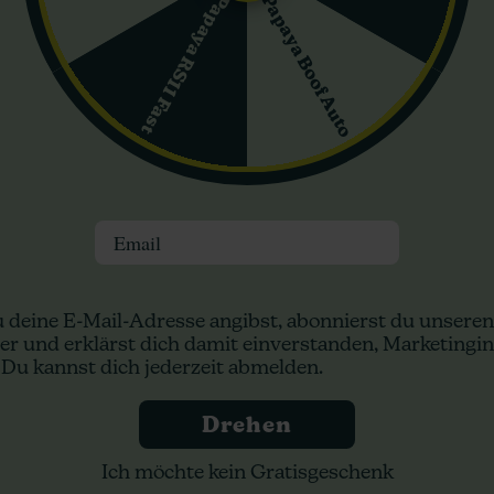
Papaya Boof Auto
Papaya RS11 Fast
NYC Diesel (Ice Cool)
NYC Diesel Auto (Ic
Sweet Seeds
Cool... Sweet Seed
27,00 €
22,50 €
36,00 €
30,00 €
Email
Anfragen
Anfragen
Nicht verfügbar
Nicht verfügbar
 deine E-Mail-Adresse angibst, abonnierst du unseren
er und erklärst dich damit einverstanden, Marketingin
 Du kannst dich jederzeit abmelden.
5%
-25%
ras
+ Extras
Drehen
Ich möchte kein Gratisgeschenk