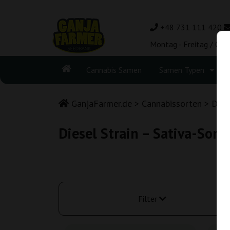
+48 731 111 420
Montag - Freitag / 08:
Cannabis Samen
Samen Typen
GanjaFarmer.de
Cannabissorten
Dies
Diesel Strain – Sativa-Sor
Filter