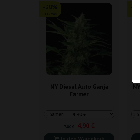
-30%
-3
+ Extras
+ Ext
NY Diesel Auto Ganja
NY
Farmer
4,90 €
7,00 €
In den Warenkorb