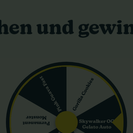
Seedbank
Seedbank
6,00 €
15,00 €
In den Warenkorb
In den Warenkorb
Versand in 24 h
Versand in 24 h
5%
-25%
Pink Guava Fast
Gorilla Cookies
ras
+ Extras
Monster
Skywalker OG
Permanent
Gelato Auto