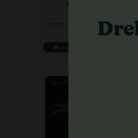
Genetics
4,00 €
In den Warenkorb
Versand in 24 h
-2
+ Ext