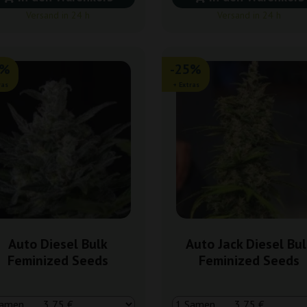
Versand in 24 h
Versand in 24 h
5%
-25%
ras
+ Extras
Auto Diesel Bulk
Auto Jack Diesel Bul
Feminized Seeds
Feminized Seeds