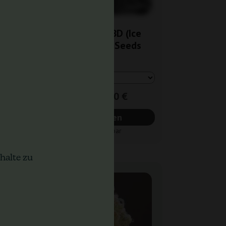
e
NYC Diesel CBD (Ice
s
Cool... Sweet Seeds
21,00 €
28,00 €
Anfragen
Nicht verfügbar
halte zu
-25%
+ Extras