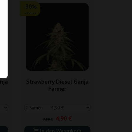
-30%
+ Extras
nja
Strawberry Diesel Ganja
Farmer
4,90 €
7,00 €
In den Warenkorb