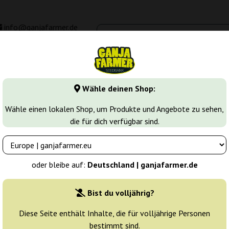
info@ganjafarmer.de
00 - 16:00
Seedbanken
Cannabis Sorten
Cannabis Stecklinge
M
Wähle deinen Shop:
el
Wähle einen lokalen Shop, um Produkte und Angebote zu sehen,
die für dich verfügbar sind.
ten mit markantem Kraftstoffaroma
oder bleibe auf:
Deutschland | ganjafarmer.de
Bist du volljährig?
Sortierung
Diese Seite enthält Inhalte, die für volljährige Personen
bestimmt sind.