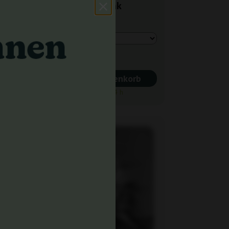
Seedbank
6,00 €
In den Warenkorb
Versand in 24 h
-25%
+ Extras