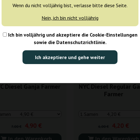
Wenn du nicht volljährig bist, verlasse bitte diese Seite.
0%
-30%
ras
+ Extras
Nein, ich bin nicht volljährig
Ich bin volljährig und akzeptiere die Cookie-Einstellungen
sowie die Datenschutzrichtlinie.
Ich akzeptiere und gehe weiter
C Diesel Ganja Farmer
NYC Diesel Regular Ga
Farmer
4,90 €
4,20 €
7,00 €
6,00 €
In den Warenkorb
In den Warenkorb