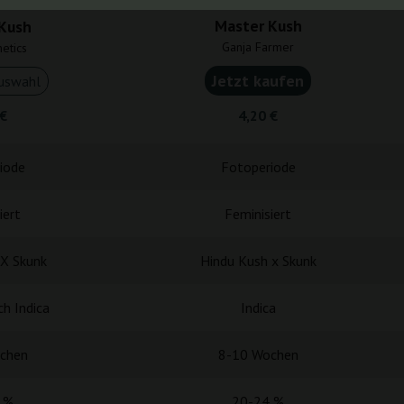
Master Kush
Kush
Ganja Farmer
etics
Jetzt kaufen
uswahl
 €
4,20 €
iode
Fotoperiode
iert
Feminisiert
 X Skunk
Hindu Kush x Skunk
h Indica
Indica
chen
8-10 Wochen
 %
20-24 %