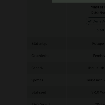
Master 
Dutch Gen
Deine A
3,60
Blütentyp
Fotoper
Geschlecht
Feminis
Genetik
Hindu Kush
Spezies
Hauptsächlic
Blütezeit
8-10 Wo
THC-Gehalt
20-24