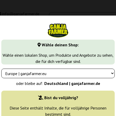
info@ganjafarmer.de
00 - 16:00
Seedbanken
Cannabis Sorten
Cannabis Stecklinge
M
Wähle deinen Shop:
Master Kush
Wähle einen lokalen Shop, um Produkte und Angebote zu sehen,
die für dich verfügbar sind.
s
Züchter:
Dutch Genetics
oder bleibe auf:
Deutschland | ganjafarmer.de
Originalverpackung:
Bist du volljährig?
1 Samen
3
Diese Seite enthält Inhalte, die für volljährige Personen
bestimmt sind.
Versand in 24 h
10% güns