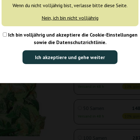
Wenn du nicht volljährig bist, verlasse bitte diese Seite.
Nein, ich bin nicht volljährig
3 Samen
10
Versand in 48 h
10% güns
Ich bin volljährig und akzeptiere die Cookie-Einstellungen
sowie die Datenschutzrichtlinie.
5 Samen
17
Ich akzeptiere und gehe weiter
Versand in 48 h
10% güns
10 Samen
31
Versand in 48 h
10% güns
50 Samen
148
Versand in 48 h
10% güns
100 Samen
287