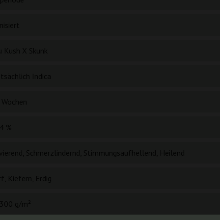
isiert
u Kush X Skunk
tsächlich Indica
 Wochen
4 %
vierend, Schmerzlindernd, Stimmungsaufhellend, Heilend
f, Kiefern, Erdig
300 g/m²