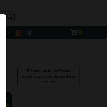
0
ehr
Kennst du dieses Produkt
schon? Jetzt bewerten und Bonus
erhalten.
,60 €
tiger