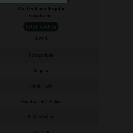
Master Kush Regular
Sour OG
Ganja Farmer
Ganja F
Jetzt kaufen
Jetzt k
4,90 €
5,60
Fotoperiode
Fotope
Regulär
Femini
Hindu Kush
Sour Diesel
Hauptsächlich Indica
Hauptsächli
8-10 Wochen
9-11 W
20-22 %
20-2