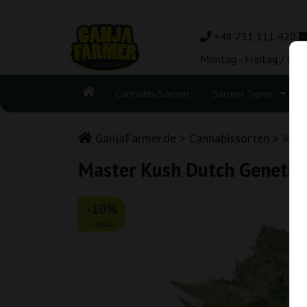
+48 731 111 420
Montag - Freitag / 08:
Cannabis Samen
Samen Typen
GanjaFarmer.de
Cannabissorten
Kush
Master Kush Dutch Genetic
-10%
+ Extras