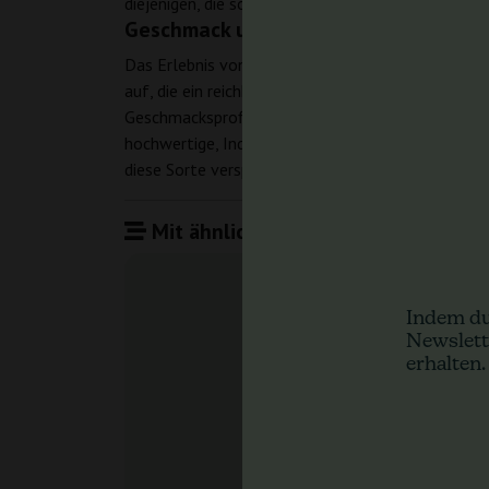
diejenigen, die sowohl Freizeit- als auch therapeut
Geschmack und Aromaprofil von Mast
Das Erlebnis von Master Kush geht über ihre Effe
auf, die ein reichhaltiges und aromatisches Erlebn
Geschmacksprofile zu schätzen wissen. Zusammenfa
hochwertige, Indica-dominante Sorte mit robuste
diese Sorte verspricht Zufriedenheit sowohl für Z
Mit ähnlichen Produkten vergleiche
Indem du
Newslett
erhalten.