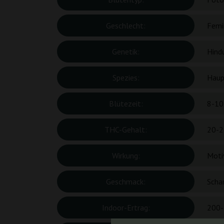
Geschlecht:
Femin
Genetik:
Hind
Spezies:
Haup
Blütezeit:
8-10
THC-Gehalt:
20-2
Wirkung:
Moti
Geschmack:
Schar
Indoor-Ertrag:
200-