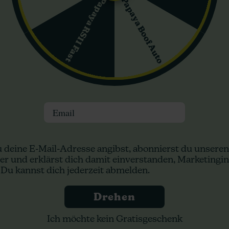
Papaya Boof Auto
Papaya RS11 Fast
ische Vorteile suchen.
er Kush
kte hinaus und umfasst ihr unverwechselbares Geschmacksprofil. Di
is bieten, das die Sinne erfreut. Diese Aromen sind perfekt für Can
ssend lässt sich sagen, dass Master Kush von Dutch Genetics eine e
r genetischer Abstammung, starken Effekten und köstlichen Aromen
üchter als auch für Nutzer.
n:
Email
 deine E-Mail-Adresse angibst, abonnierst du unseren
er und erklärst dich damit einverstanden, Marketingin
 Du kannst dich jederzeit abmelden.
Drehen
Ich möchte kein Gratisgeschenk