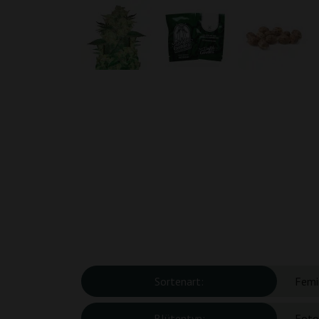
Sortenart:
Femin
Blütentyp:
Foto