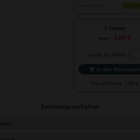
Versand in 48 h
10% güns
1 Samen
3,60 €
4,00 €
Anzahl der Pakete:
In den Warenkorb
Preis pro Stück:
3,60 €
Sorteneigenschaften
isiert
periode