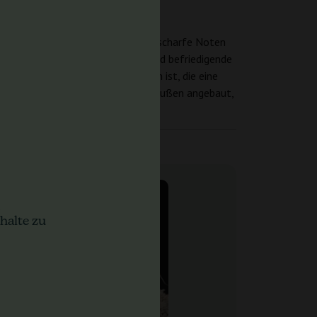
e Sorte weist erdige, harzige und scharfe Noten
nabis-Connaisseure, die komplexe und befriedigende
rstklassige Wahl für diejenigen ist, die eine
 suchen. Egal, ob drinnen oder draußen angebaut,
halte zu