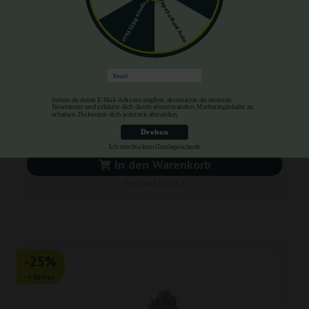
Papaya Boof Auto
Papaya RS11 Fast
Sherbet Queen Royal Queen Seeds
Email
Indem du deine E-Mail-Adresse angibst, abonnierst du unseren
Newsletter und erklärst dich damit einverstanden, Marketinginhalte zu
erhalten. Du kannst dich jederzeit abmelden.
7,50 €
Drehen
10,00 €
Ich möchte kein Gratisgeschenk
In den Warenkorb
Versand in 24 h
-25%
+ Extras