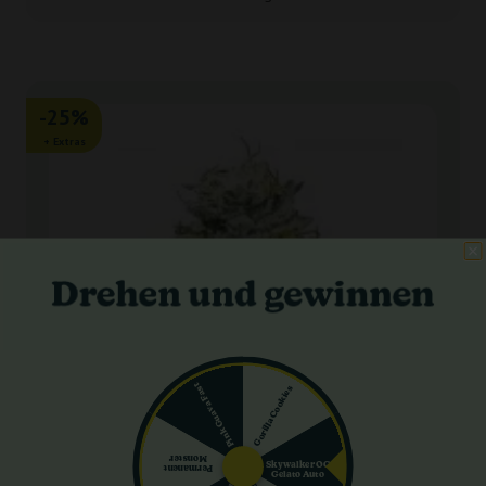
-25%
+ Extras
Pink Guava Fast
Gorilla Cookies
Monster
Skywalker OG
Permanent
Gelato Auto