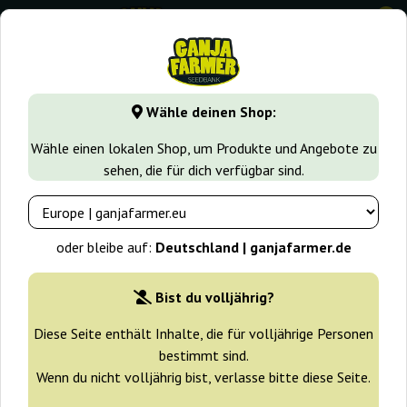
0
GanjaFarmer.de
Cannabissorten
Sherbet
Wähle deinen Shop:
Sherbet strain - Cremiger Indica-
Wähle einen lokalen Shop, um Produkte und Angebote zu
Hybrid aus der Cookie-Familie
sehen, die für dich verfügbar sind.
oder bleibe auf:
Deutschland | ganjafarmer.de
Filter
Sortierung
Bist du volljährig?
-30%
Diese Seite enthält Inhalte, die für volljährige Personen
+ Extras
bestimmt sind.
Wenn du nicht volljährig bist, verlasse bitte diese Seite.