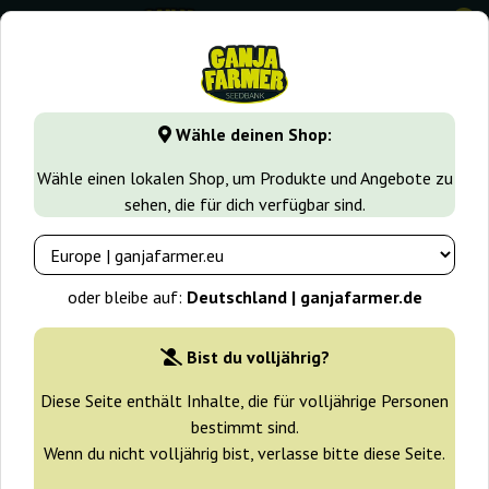
0
GanjaFarmer.de
Cannabissorten
Do Si Dos
Dos-Si-Dos
Wähle deinen Shop:
Dos-Si-Dos Auto Dutch Genetics
Wähle einen lokalen Shop, um Produkte und Angebote zu
sehen, die für dich verfügbar sind.
-10%
+ Extras
oder bleibe auf:
Deutschland | ganjafarmer.de
Bist du volljährig?
Diese Seite enthält Inhalte, die für volljährige Personen
bestimmt sind.
Wenn du nicht volljährig bist, verlasse bitte diese Seite.