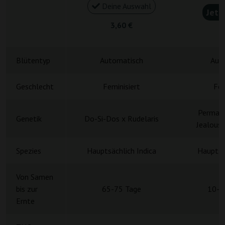
Deine Auswahl
Jetz
3,60 €
4
Blütentyp
Automatisch
Aut
Geschlecht
Feminisiert
Fem
Permane
Genetik
Do-Si-Dos x Rudelaris
Jealousy
Spezies
Hauptsächlich Indica
Hauptsä
Von Samen
bis zur
65-75 Tage
10-1
Ernte