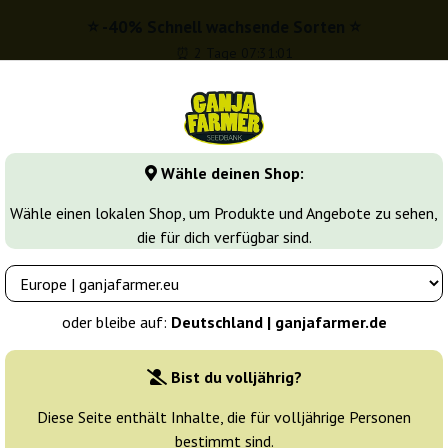
⭐ -40% Schnell wachsende Sorten ⭐
⏰ 2 Tage 07:30:59
info@ganjafarmer.de
00 - 16:00
Wähle deinen Shop:
Seedbanken
Cannabis Sorten
Cannabis Stecklinge
M
Wähle einen lokalen Shop, um Produkte und Angebote zu sehen,
die für dich verfügbar sind.
el
BCN Diesel CBD
eeds
oder bleibe auf:
Deutschland | ganjafarmer.de
Züchter:
Kannabia Seeds
Bist du volljährig?
Originalverpackung:
Diese Seite enthält Inhalte, die für volljährige Personen
bestimmt sind.