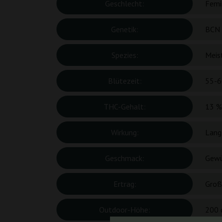
Geschlecht:
Femin
Genetik:
BCN 
Spezies:
Meis
Blütezeit:
55-6
THC-Gehalt:
13 %
Wirkung:
Lang
Geschmack:
Gewü
Ertrag:
Groß
Outdoor-Höhe:
200 