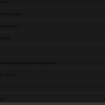
isiert
Diesel x CBD
tens Sativa
0 Tage
 anhaltend, Körperlich entspannend
rz, Zitrus
cm