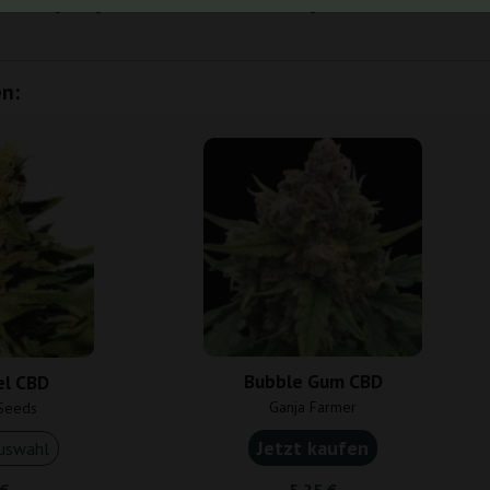
Ihre ausgewogenen Effekte und zuverlässigen Wachstumsmerkmale
n:
Bubble Gum CBD
el CBD
Ganja Farmer
Seeds
Jetzt kaufen
uswahl
 €