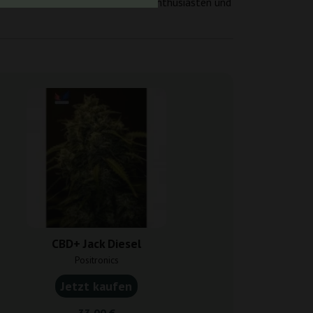
 machen sie zu einem Muss für Enthusiasten und
CBD+ Jack Diesel
Harlequ
Positronics
00 Seed
Jetzt kaufen
Jetzt k