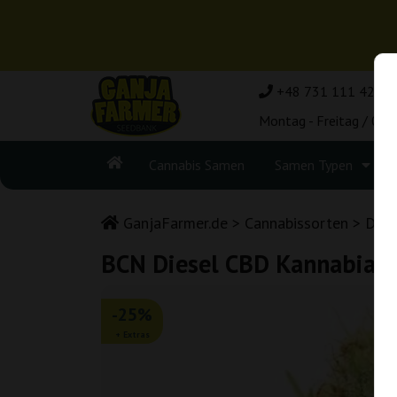
+48 731 111 420
Montag - Freitag / 08:
Cannabis Samen
Samen Typen
GanjaFarmer.de
Cannabissorten
Dies
BCN Diesel CBD Kannabia S
-25%
+ Extras