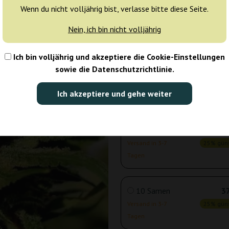
1 Samen
5
Wenn du nicht volljährig bist, verlasse bitte diese Seite.
Versand in 3-7
25% güns
Nein, ich bin nicht volljährig
Tagen
Ich bin volljährig und akzeptiere die Cookie-Einstellungen
3 Samen
12
sowie die Datenschutzrichtlinie.
Versand in 3-7
25% güns
Ich akzeptiere und gehe weiter
Tagen
5 Samen
21
Versand in 3-7
25% güns
Tagen
10 Samen
37
Versand in 3-7
25% güns
Tagen