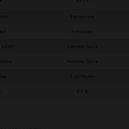
5,25 €
iode
Fotoperiode
iert
Feminisiert
l x CBD
Cannabis Sativa
Sativa
Meistens Sativa
Tage
9-10 Wochen
%
0,3 %