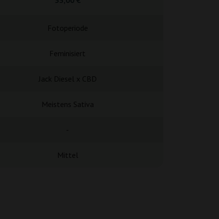
33,00 €
18,9
Fotoperiode
Fotope
Feminisiert
Femini
Jack Diesel x CBD
-
Meistens Sativa
Meistens
-
55-60 
Mittel
0,5