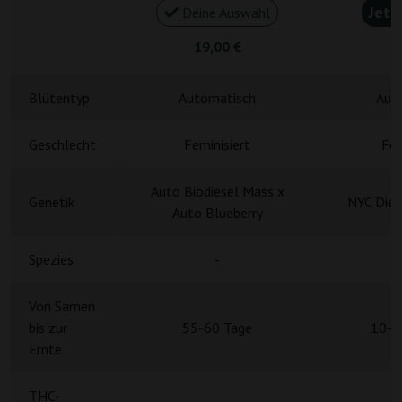
Jetz
Deine Auswahl
19,00 €
4
Blütentyp
Automatisch
Aut
Geschlecht
Feminisiert
Fem
Auto Biodiesel Mass x
Genetik
NYC Dies
Auto Blueberry
Spezies
-
H
Von Samen
bis zur
55-60 Tage
10-1
Ernte
THC-