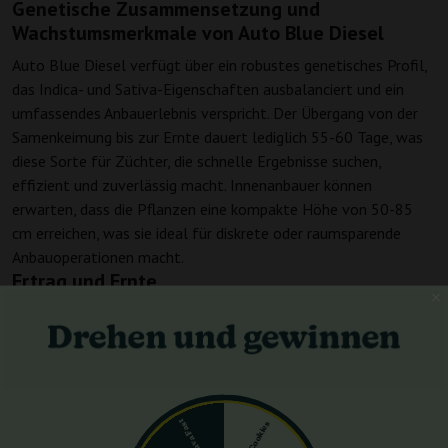
Genetische Zusammensetzung und
Wachstumsmerkmale von Auto Blue Diesel
Auto Blue Diesel verfügt über ein robustes genetisches Profil,
das Indica- und Sativa-Eigenschaften ausbalanciert und ein
umfassendes Anbauerlebnis verspricht. Der Übergang von der
Samenkeimung bis zur Ernte dauert lediglich 55-60 Tage, was
diese Sorte für Züchter, die schnelle Ergebnisse suchen,
effizient und zuverlässig macht. Innenanbauer können
erwarten, dass die Pflanzen eine kompakte Höhe von 50-85
cm erreichen, was sie ideal für diskrete oder raumsparende
Anbauoperationen macht.
Ertrag und Ernte
In Bezug auf den Ertrag enttäuscht Auto Blue Diesel nicht.
Indoor-Züchter können mit einer Ernte von etwa 300-350
g/m² rechnen, während Freilandpflanzen in der Lage sind, 450-
550 g pro Pflanze zu liefern. Diese großzügigen Erträge
machen Auto Blue Diesel zu einer kosteneffektiven Option für
Züchter, die ihren Ertrag maximieren möchten.