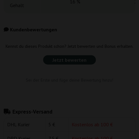
16 %
2
Gehalt
Kundenbewertungen
Kennst du dieses Produkt schon? Jetzt bewerten und Bonus erhalten.
Jetzt bewerten
Sei der Erste und füge deine Bewertung hinzu!
Express-Versand
DHL Kurier
5 €
Kostenlos ab 100 €
DPD Kurier
7,5 €
Kostenlos ab 100 €