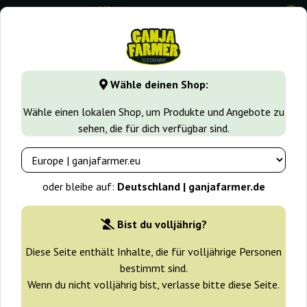
0
GanjaFarmer.de
Cannabissorten
Sour Diesel
Original A
Wähle deinen Shop:
Original Auto Sour Diesel Fast
Wähle einen lokalen Shop, um Produkte und Angebote zu
Buds
sehen, die für dich verfügbar sind.
-25%
+ Extras
oder bleibe auf:
Deutschland | ganjafarmer.de
Bist du volljährig?
Diese Seite enthält Inhalte, die für volljährige Personen
bestimmt sind.
Wenn du nicht volljährig bist, verlasse bitte diese Seite.