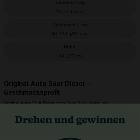
Indoor-Ertrag:
450-550 g/m²
Outdoor-Ertrag:
60-200 g/Pflanze
Höhe:
90-120 cm
Original Auto Sour Diesel –
Geschmacksprofil
Original Auto Sour Diesel von Fast Buds bietet ein
reichhaltiges und komplexes Geschmacksprofil, das erdige,
pfeffrige und Sandelholznoten mit einer ausgeprägten
säuerlichen Zitrusnote vereint. Diese einzigartige Mischung
sorgt für einen kräftigen und durchdringenden Geschmack, der