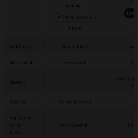
Gan
Fast Buds
Jetz
Deine Auswahl
4
7,50 €
Blütentyp
Automatisch
Aut
Geschlecht
Feminisiert
Fem
Chemdog 91
Genetik
-
x R
Spezies
Meistens Sativa
H
Von Samen
bis zur
9-10 Wochen
11-1
Ernte