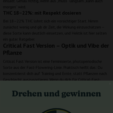
einlädt. Genau richtig, wenn aus „muss“ langsam „kann auch
morgen“ wird.
THC 18–22%: mit Respekt dosieren
Bei 18–22% THC lohnt sich ein vorsichtiger Start. Nimm
zunächst wenig und gib dir Zeit, die Wirkung einzuschätzen –
diese Sorte kann deutlich einsetzen, und Hektik ist hier selten
ein guter Ratgeber.
Critical Fast Version – Optik und Vibe der
Pflanze
Critical Fast Version ist eine feminisierte, photoperiodische
Sorte aus der Fast-Flowering-Linie. Praktisch heißt das: Du
konzentrierst dich auf Training und Ernte, statt Pflanzen nach
Geschlecht auszusortieren. Wenn du dich für Critical-Fast-
Version Cannabissamen interessierst, ist genau diese
Feminisiertheit der Punkt, der Zeit und Platz spart.
Critical Fast Version – Zeit, Zyklus und
Tempo