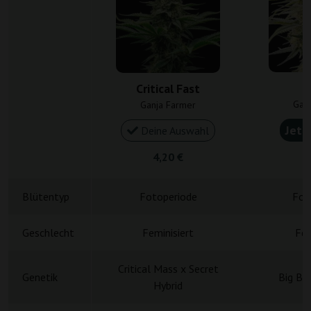
C
Critical Fast
Gan
Ganja Farmer
Jetz
Deine Auswahl
4,20 €
4
Blütentyp
Fotoperiode
Fot
Geschlecht
Feminisiert
Fem
Critical Mass x Secret
Genetik
Big Bu
Hybrid