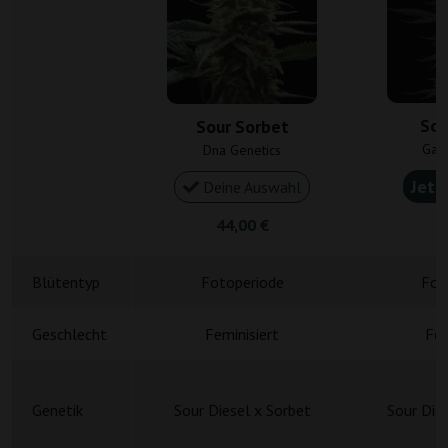
Sou
Sour Sorbet
Gan
Dna Genetics
Jetz
Deine Auswahl
44,00 €
5
Blütentyp
Fotoperiode
Fot
Geschlecht
Feminisiert
Fem
Genetik
Sour Diesel x Sorbet
Sour Die