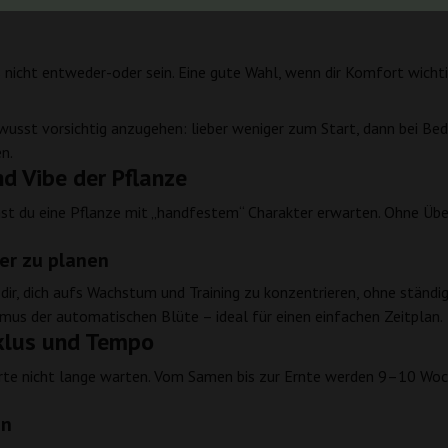
nicht entweder-oder sein. Eine gute Wahl, wenn dir Komfort wichtig 
usst vorsichtig anzugehen: lieber weniger zum Start, dann bei Bedar
n.
d Vibe der Pflanze
st du eine Pflanze mit „handfestem“ Charakter erwarten. Ohne Über
ter zu planen
dir, dich aufs Wachstum und Training zu konzentrieren, ohne ständ
mus der automatischen Blüte – ideal für einen einfachen Zeitplan.
yklus und Tempo
orte nicht lange warten. Vom Samen bis zur Ernte werden 9–10 Woch
en