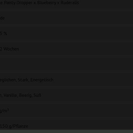
le Panty Dropper x Blueberry x Ruderalis
ide
5 %
2 Wochen
glichen, Stark, Energetisch
h, Vanille, Beerig, Süß
g/m²
150 g/Pflanze