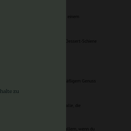
isch, aber ohne „Zerstreuung“ – mit einem
fin Auto spielt klar auf der süßen Dessert-Schiene
nd angenehm bleiben.
ine Kombination, die auch bei regelmäßigem Genuss
halte zu
htung zu kippen. Eine Option für alle, die
C können deutlich reinhauen – vor allem, wenn du