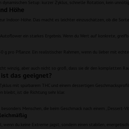
 dynamischen Setup: kurzer Zyklus, schnelle Rotation, kein unnöti
und Höhe
ur Indoor-Höhe. Das macht es leichter einzuschätzen, ob die Sor
 Autoflower ein starkes Ergebnis. Wenn du Wert auf konkrete, greifba
0 g pro Pflanze. Ein realistischer Rahmen, wenn du lieber mit ech
ht winzig, aber auch nicht so groß, dass sie dir den kompletten 
 ist das geeignet?
er-Zyklus mit spürbarem THC und einem dessertigen Geschmacksprofi
leibt, ist die Richtung sehr klar.
rifft besonders Menschen, die beim Geschmack nach einem „Dessert-Vi
gleichmäßig
l, wenn du keine Extreme jagst, sondern einen stabilen, energetisc