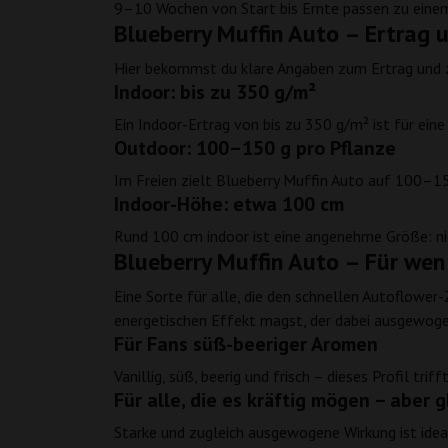
9–10 Wochen von Start bis Ernte passen zu einem
Blueberry Muffin Auto – Ertrag 
Hier bekommst du klare Angaben zum Ertrag und z
Indoor: bis zu 350 g/m²
Ein Indoor-Ertrag von bis zu 350 g/m² ist für eine
Outdoor: 100–150 g pro Pflanze
Im Freien zielt Blueberry Muffin Auto auf 100–15
Indoor-Höhe: etwa 100 cm
Rund 100 cm indoor ist eine angenehme Größe: nic
Blueberry Muffin Auto – Für wen
Eine Sorte für alle, die den schnellen Autoflow
energetischen Effekt magst, der dabei ausgewogen b
Für Fans süß-beeriger Aromen
Vanillig, süß, beerig und frisch – dieses Profil t
Für alle, die es kräftig mögen – aber 
Starke und zugleich ausgewogene Wirkung ist idea