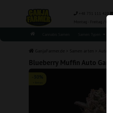
+48 731 111 420
Montag - Freitag / 08:
Cannabis Samen
Samen Typen
GanjaFarmer.de
Samen arten
Autofl
Blueberry Muffin Auto Ganj
-30%
+ Extras