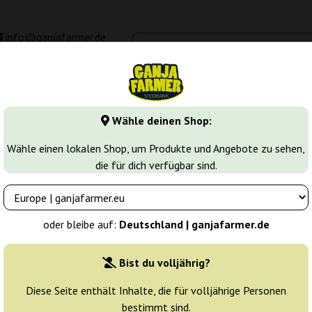
info@ganjafarmer.de
00 - 16:00
Seedbanken
Cannabis Sorten
Cannabis Stecklinge
M
Wähle deinen Shop:
ower Cannabissamen
Blueberry Muffin Auto
Wähle einen lokalen Shop, um Produkte und Angebote zu sehen,
die für dich verfügbar sind.
a Farmer
Züchter:
Ganja Farmer
oder bleibe auf:
Deutschland | ganjafarmer.de
Originalverpackung:
Bist du volljährig?
1 Samen
4
Diese Seite enthält Inhalte, die für volljährige Personen
bestimmt sind.
Versand in 24 h
30% güns