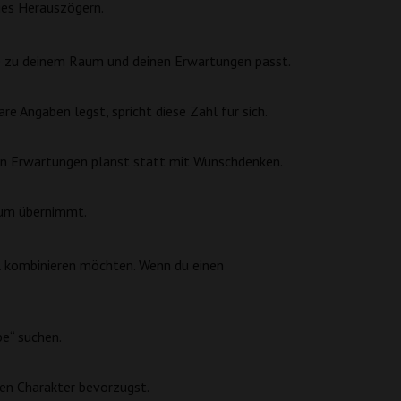
ges Herauszögern.
te zu deinem Raum und deinen Erwartungen passt.
re Angaben legst, spricht diese Zahl für sich.
ten Erwartungen planst statt mit Wunschdenken.
Raum übernimmt.
l kombinieren möchten. Wenn du einen
be“ suchen.
hen Charakter bevorzugst.