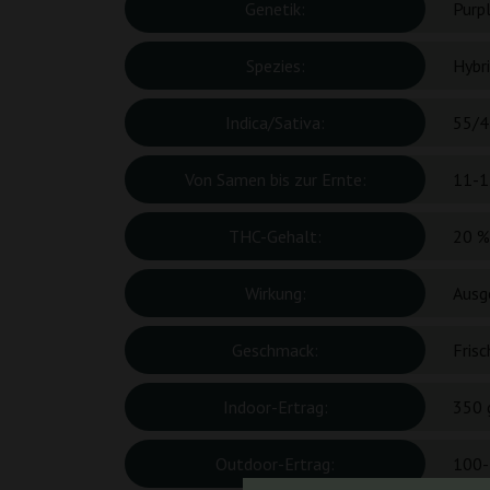
Genetik:
Purp
Spezies:
Hybr
Indica/Sativa:
55/4
Von Samen bis zur Ernte:
11-1
THC-Gehalt:
20 %
Wirkung:
Ausge
Geschmack:
Frisc
Indoor-Ertrag:
350 
Outdoor-Ertrag:
100-