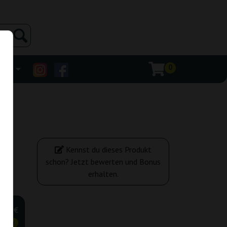
0
ehr
Kennst du dieses Produkt
schon? Jetzt bewerten und Bonus
erhalten.
,20 €
tiger