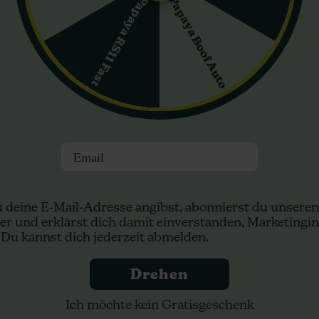
n genau die richtige Richtung.
Papaya Boof Auto
Papaya RS11 Fast
chtem Indica-Fokus
eit miteinander verbindet. In der Praxis heißt das: spürbar energet
 und Geschmack
ettes Extra, sondern ein echter Grund, sie anzubauen. Blueberry Muf
Email
he, „patisserieartige“ Noten magst, die nicht aufdringlich wirken u
macksprofil
d der frische Akzent dafür sorgt, dass es nicht zu schwer wird. E
 deine E-Mail-Adresse angibst, abonnierst du unseren
er und erklärst dich damit einverstanden, Marketingin
g
 Du kannst dich jederzeit abmelden.
isch beschrieben. Bedeutet: ordentlich Power, aber ohne in eine Ric
Drehen
Bewegung kommen willst
Ich möchte kein Gratisgeschenk
ngt Blueberry Muffin Auto dafür die passenden Anlagen mit. 20% TH