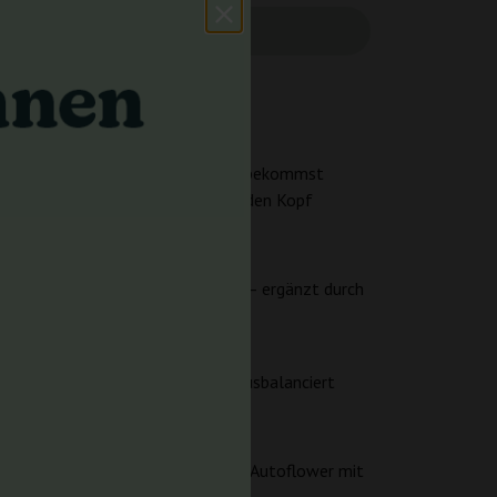
kvollen Gesamtpaket verbindet. Du bekommst
 der dich in Schwung bringt, ohne den Kopf
Süße, Vanille und Blaubeere setzt – ergänzt durch
r mit Hybrid-Herz, die angenehm ausbalanciert
e automatische Blüte. Wenn du eine Autoflower mit