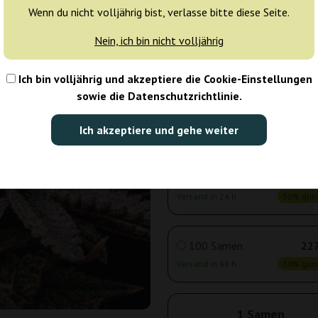
Wenn du nicht volljährig bist, verlasse bitte diese Seite.
Nein, ich bin nicht volljährig
3 Samen
10
Versand in 24 h
30% güns
Ich bin volljährig und akzeptiere die Cookie-Einstellungen
sowie die Datenschutzrichtlinie.
5 Samen
16
Ich akzeptiere und gehe weiter
Versand in 24 h
30% güns
10 Samen
28
Versand in 24 h
30% güns
100 Samen
227
Versand in 48 h
30% güns
1 Samen