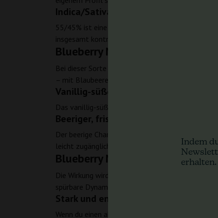
eigenem Profil suchst, treffen diese Cannabissame
Indica/Sativa 55/45 – Balance mit lei
55/45% ist eine Ratio, die oft Drive und Gelassenh
insgesamt kontrollierten, runden Ton.
Blueberry Muffin Auto – Aroma
Bei dieser Sorte ist der Geschmack nicht nur ein n
– mit Blaubeere als Hauptdarstellerin.
Vanillig-süße Ausrichtung
Das vanillig-süße Profil passt ideal, wenn du weic
Beeriger, frischer Nachklang im Gesch
Der beerige Charakter rundet das Ganze ab, währen
Indem du
leicht zugänglich bleibt.
Newslett
Blueberry Muffin Auto – Wirkun
erhalten.
Die Wirkung wird als stark, ausgewogen und energet
spürbare Dynamik mögen – nur eben kontrolliert.
Stark und energetisch – wenn du in 
Wenn du einen aktivierenden Eindruck suchst, bri