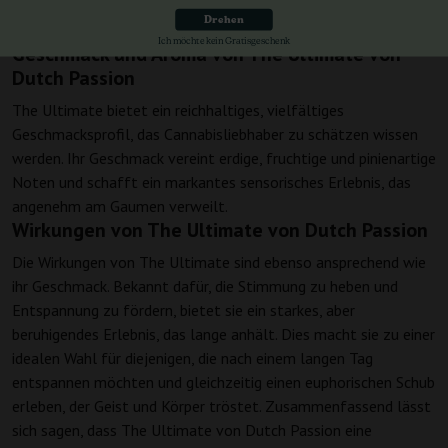
einen kraftvollen und ansprechenden Rausch, der sowohl
Drehen
Freizeit- als auch medizinische Nutzern zuspricht.
Ich möchte kein Gratisgeschenk
Geschmack und Aroma von The Ultimate von
Dutch Passion
The Ultimate bietet ein reichhaltiges, vielfältiges
Geschmacksprofil, das Cannabisliebhaber zu schätzen wissen
werden. Ihr Geschmack vereint erdige, fruchtige und pinienartige
Noten und schafft ein markantes sensorisches Erlebnis, das
angenehm am Gaumen verweilt.
Wirkungen von The Ultimate von Dutch Passion
Die Wirkungen von The Ultimate sind ebenso ansprechend wie
ihr Geschmack. Bekannt dafür, die Stimmung zu heben und
Entspannung zu fördern, bietet sie ein starkes, aber
beruhigendes Erlebnis, das lange anhält. Dies macht sie zu einer
idealen Wahl für diejenigen, die nach einem langen Tag
entspannen möchten und gleichzeitig einen euphorischen Schub
erleben, der Geist und Körper tröstet. Zusammenfassend lässt
sich sagen, dass The Ultimate von Dutch Passion eine