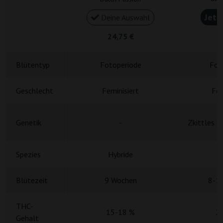
Jetz
Deine Auswahl
24,75 €
5
Blütentyp
Fotoperiode
Fot
Geschlecht
Feminisiert
Fem
Genetik
-
Zkittles 
Spezies
Hybride
H
Blütezeit
9 Wochen
8-1
THC-
15-18 %
2
Gehalt