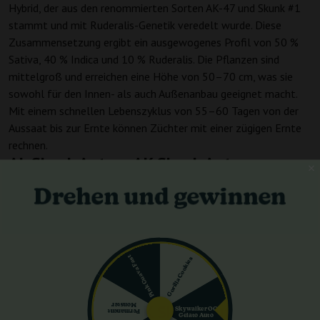
Hybrid, der aus den renommierten Sorten AK-47 und Skunk #1
stammt und mit Ruderalis-Genetik veredelt wurde. Diese
Zusammensetzung ergibt ein ausgewogenes Profil von 50 %
Sativa, 40 % Indica und 10 % Ruderalis. Die Pflanzen sind
mittelgroß und erreichen eine Höhe von 50–70 cm, was sie
sowohl für den Innen- als auch Außenanbau geeignet macht.
Mit einem schnellen Lebenszyklus von 55–60 Tagen von der
Aussaat bis zur Ernte können Züchter mit einer zügigen Ernte
rechnen.
Ak Skunk Auto – AK Skunk Auto –
Geschmacksprofil
Diese Sorte bietet ein köstliches Geschmacksprofil, das von
süßen und zitrusartigen Noten geprägt ist und von einem
Hauch Limette ergänzt wird. Die Kombination aus Skunk- und
AK-47-Genetik verleiht ein unverwechselbares Aroma, das
Pink Guava Fast
Gorilla Cookies
sowohl scharf als auch angenehm ist und an orientalische
Gewürze erinnert.
Ak Skunk Auto – AK Skunk Auto –
Monster
Skywalker OG
Permanent
Gelato Auto