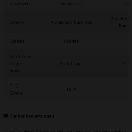
Geschlecht
Feminisiert
Fem
Blue Bulle
Genetik
AK-Skunk x Ruderalis
Banner
Spezies
Hybride
H
Von Samen
bis zur
55-60 Tage
9-1
Ernte
THC-
18 %
2
Gehalt
Kundenbewertungen
Kennst du dieses Produkt schon? Jetzt bewerten und Bonus erhalten.