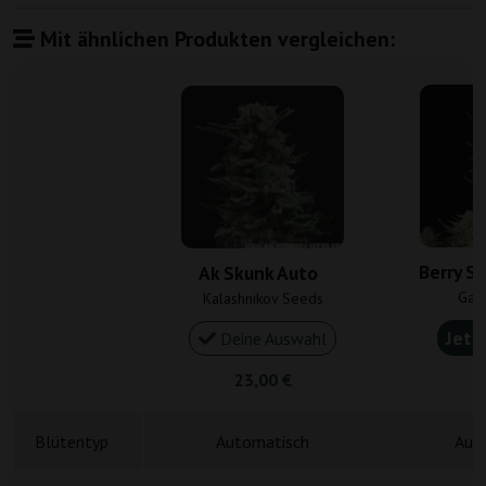
Mit ähnlichen Produkten vergleichen:
Berry S
Ak Skunk Auto
Gan
Kalashnikov Seeds
Jetz
Deine Auswahl
23,00 €
5
Blütentyp
Automatisch
Aut