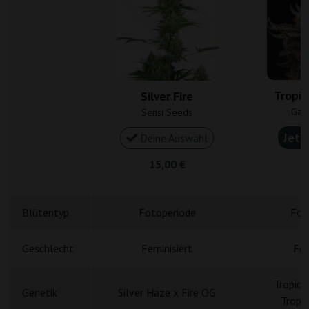
Tropic
Silver Fire
Gan
Sensi Seeds
Jetz
Deine Auswahl
15,00 €
4
Blütentyp
Fotoperiode
Fot
Geschlecht
Feminisiert
Fem
Tropica
Genetik
Silver Haze x Fire OG
Tropi