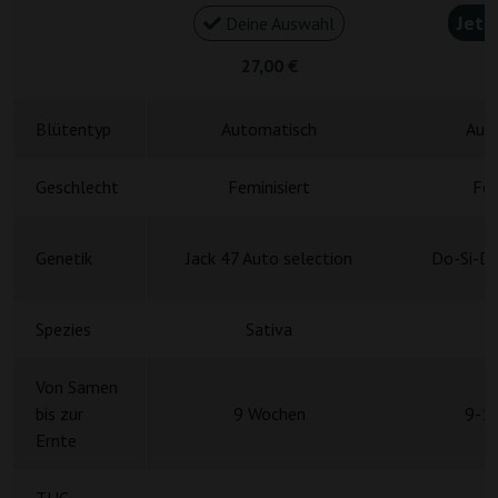
Jetz
Deine Auswahl
27,00 €
4
Blütentyp
Automatisch
Aut
Geschlecht
Feminisiert
Fem
Genetik
Jack 47 Auto selection
Do-Si-Do
Spezies
Sativa
S
Von Samen
bis zur
9 Wochen
9-1
Ernte