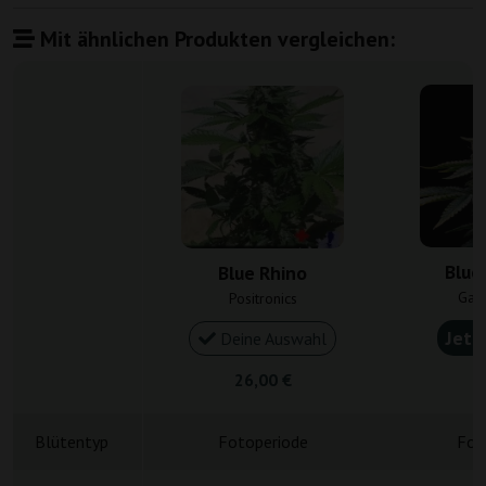
Mit ähnlichen Produkten vergleichen:
Blue
Blue Rhino
Gan
Positronics
Jetz
Deine Auswahl
26,00 €
4
Blütentyp
Fotoperiode
Fot