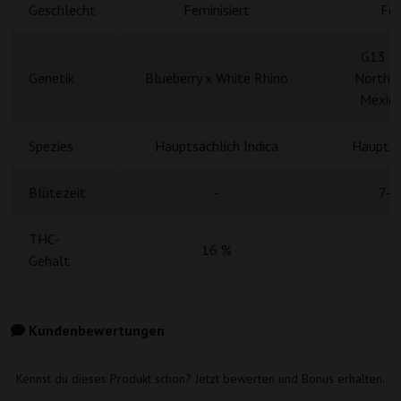
Geschlecht
Feminisiert
Fem
G13 x 
Genetik
Blueberry x White Rhino
Norther
Mexica
Spezies
Hauptsächlich Indica
Hauptsä
Blütezeit
-
7-8
THC-
16 %
Gehalt
Kundenbewertungen
Kennst du dieses Produkt schon? Jetzt bewerten und Bonus erhalten.