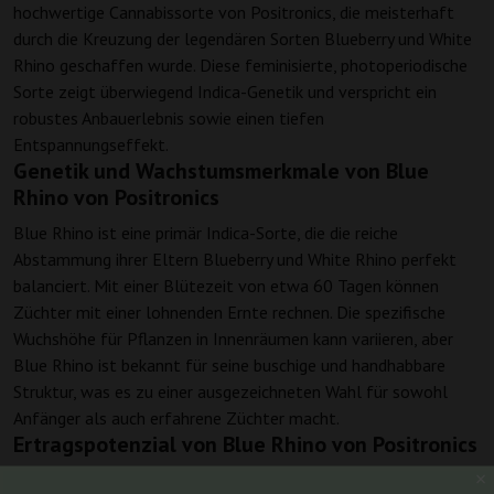
hochwertige Cannabissorte von Positronics, die meisterhaft
durch die Kreuzung der legendären Sorten Blueberry und White
Rhino geschaffen wurde. Diese feminisierte, photoperiodische
Sorte zeigt überwiegend Indica-Genetik und verspricht ein
robustes Anbauerlebnis sowie einen tiefen
Entspannungseffekt.
Genetik und Wachstumsmerkmale von Blue
Rhino von Positronics
Blue Rhino ist eine primär Indica-Sorte, die die reiche
Abstammung ihrer Eltern Blueberry und White Rhino perfekt
balanciert. Mit einer Blütezeit von etwa 60 Tagen können
Züchter mit einer lohnenden Ernte rechnen. Die spezifische
Wuchshöhe für Pflanzen in Innenräumen kann variieren, aber
Blue Rhino ist bekannt für seine buschige und handhabbare
Struktur, was es zu einer ausgezeichneten Wahl für sowohl
Anfänger als auch erfahrene Züchter macht.
Ertragspotenzial von Blue Rhino von Positronics
Bei Indoor-Anbau kann Blue Rhino üppige Erträge von 550-600