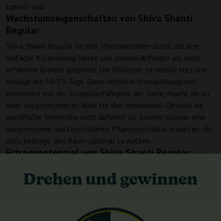
typisch sind.
Wachstumseigenschaften von Shiva Shanti
Regular
Shiva Shanti Regular ist eine Photoperioden-Sorte, die eine
einfache Kultivierung bietet und sowohl Anfänger als auch
erfahrene Grower anspricht. Die Blütezeit ist relativ kurz und
beträgt nur 50-55 Tage. Diese schnelle Umwandlungszeit,
kombiniert mit der Strapazierfähigkeit der Sorte, macht sie zu
einer ausgezeichneten Wahl für den Innenanbau. Obwohl die
spezifische Innenhöhe nicht definiert ist, können Grower eine
ausgewogene und kontrollierte Pflanzenstruktur erwarten, die
dazu beiträgt, den Raum optimal zu nutzen.
Ertragspotenzial von Shiva Shanti Regular
In Bezug auf den Ertrag enttäuscht Shiva Shanti Regular nicht.
Unter Innenbedingungen können Züchter mit großzügigen
Erträgen von 450-500 g/m² rechnen, während im Freien unter
geeigneten Wachstumsbedingungen ein beeindruckender Ertrag
von 600-900 g pro Pflanze erzielt werden kann. Diese