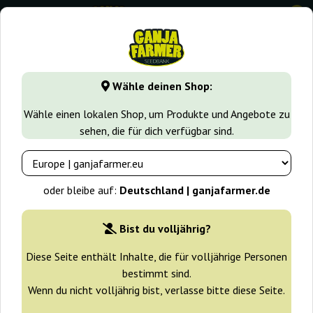
0
GanjaFarmer.de
Samen arten
Indica samen
Shiva Shant
Wähle deinen Shop:
Shiva Shanti Regular Sensi Seeds
Wähle einen lokalen Shop, um Produkte und Angebote zu
sehen, die für dich verfügbar sind.
-25%
+ Extras
oder bleibe auf:
Deutschland | ganjafarmer.de
Bist du volljährig?
Diese Seite enthält Inhalte, die für volljährige Personen
bestimmt sind.
Wenn du nicht volljährig bist, verlasse bitte diese Seite.