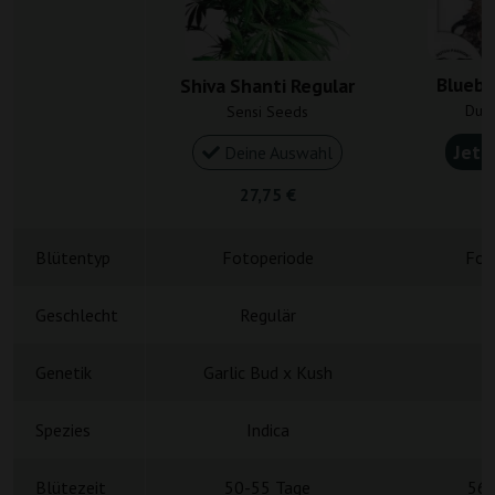
Bluebe
Shiva Shanti Regular
Dutc
Sensi Seeds
Jetz
Deine Auswahl
27,75 €
5
Blütentyp
Fotoperiode
Fot
Geschlecht
Regulär
R
Genetik
Garlic Bud x Kush
Spezies
Indica
Blütezeit
50-55 Tage
56-