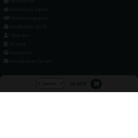
Newsletter
Kostenlose Samen
Partnerprogramm
Großhandel (B2B)
Über uns
Satzung
Impressum
Kontaktieren Sie uns
36,00 €
Shop wechseln:
▾
Deutschland