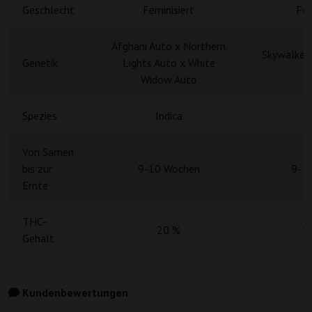
Geschlecht
Feminisiert
Fem
Afghani Auto x Northern
Skywalker 
Genetik
Lights Auto x White
F
Widow Auto
Spezies
Indica
Von Samen
bis zur
9-10 Wochen
9-1
Ernte
THC-
20 %
1
Gehalt
Kundenbewertungen