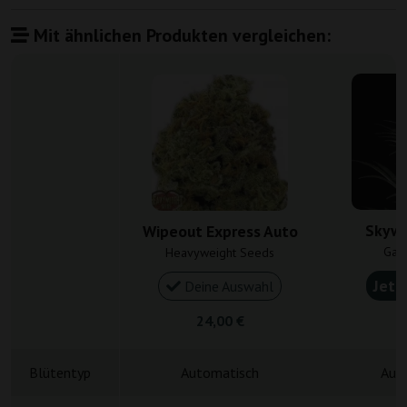
Mit ähnlichen Produkten vergleichen:
Skywa
Wipeout Express Auto
Gan
Heavyweight Seeds
Jetz
Deine Auswahl
24,00 €
4
Blütentyp
Automatisch
Aut