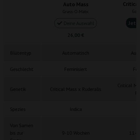
Critica
Auto Mass
Gan
Grass-O-Matic
Jetz
Deine Auswahl
26,00 €
4
Blütentyp
Automatisch
Aut
Geschlecht
Feminisiert
Fem
Critical M
Genetik
Critical Mass x Ruderalis
Re
Spezies
Indica
Von Samen
bis zur
9-10 Wochen
11-1