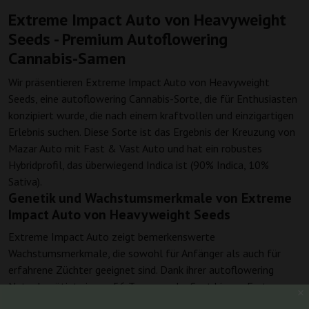
Extreme Impact Auto von Heavyweight
Seeds - Premium Autoflowering
Cannabis-Samen
Wir präsentieren Extreme Impact Auto von Heavyweight
Seeds, eine autoflowering Cannabis-Sorte, die für Enthusiasten
konzipiert wurde, die nach einem kraftvollen und einzigartigen
Erlebnis suchen. Diese Sorte ist das Ergebnis der Kreuzung von
Mazar Auto mit Fast & Vast Auto und hat ein robustes
Hybridprofil, das überwiegend Indica ist (90% Indica, 10%
Sativa).
Genetik und Wachstumsmerkmale von Extreme
Impact Auto von Heavyweight Seeds
Extreme Impact Auto zeigt bemerkenswerte
Wachstumsmerkmale, die sowohl für Anfänger als auch für
erfahrene Züchter geeignet sind. Dank ihrer autoflowering
Natur benötigt sie nur 56 Tage von der Saat bis zur Ernte, was
sie zu einer hervorragenden Wahl für diejenigen macht, die