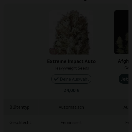
Afgha
Extreme Impact Auto
Gan
Heavyweight Seeds
Jetz
Deine Auswahl
24,00 €
4
Blütentyp
Automatisch
Aut
Geschlecht
Feminisiert
Fem