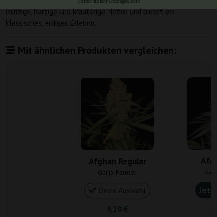
Ich möchte kein Gratisgeschenk
minzige, harzige und kräuterige Noten und bietet ein
klassisches, erdiges Erlebnis.
Mit ähnlichen Produkten vergleichen:
Afg
Afghan Regular
Gan
Ganja Farmer
Jetz
Deine Auswahl
4,20 €
4