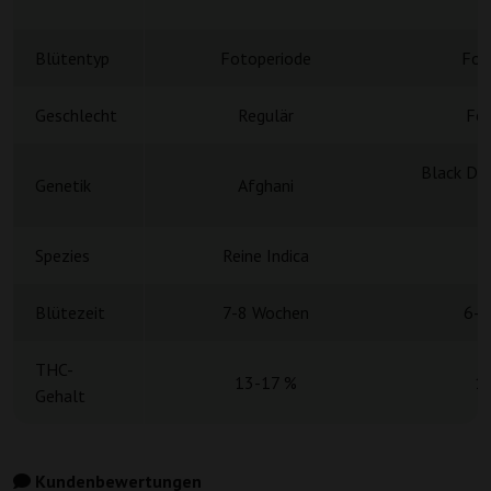
Blütentyp
Fotoperiode
Fot
Geschlecht
Regulär
Fem
Black Do
Genetik
Afghani
Spezies
Reine Indica
Blütezeit
7-8 Wochen
6-7
THC-
13-17 %
1
Gehalt
Kundenbewertungen