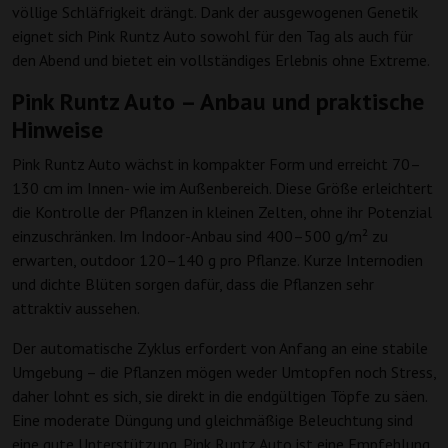
völlige Schläfrigkeit drängt. Dank der ausgewogenen Genetik
eignet sich Pink Runtz Auto sowohl für den Tag als auch für
den Abend und bietet ein vollständiges Erlebnis ohne Extreme.
Pink Runtz Auto – Anbau und praktische
Hinweise
Pink Runtz Auto wächst in kompakter Form und erreicht 70–
130 cm im Innen- wie im Außenbereich. Diese Größe erleichtert
die Kontrolle der Pflanzen in kleinen Zelten, ohne ihr Potenzial
einzuschränken. Im Indoor-Anbau sind 400–500 g/m² zu
erwarten, outdoor 120–140 g pro Pflanze. Kurze Internodien
und dichte Blüten sorgen dafür, dass die Pflanzen sehr
attraktiv aussehen.
Der automatische Zyklus erfordert von Anfang an eine stabile
Umgebung – die Pflanzen mögen weder Umtopfen noch Stress,
daher lohnt es sich, sie direkt in die endgültigen Töpfe zu säen.
Eine moderate Düngung und gleichmäßige Beleuchtung sind
eine gute Unterstützung. Pink Runtz Auto ist eine Empfehlung