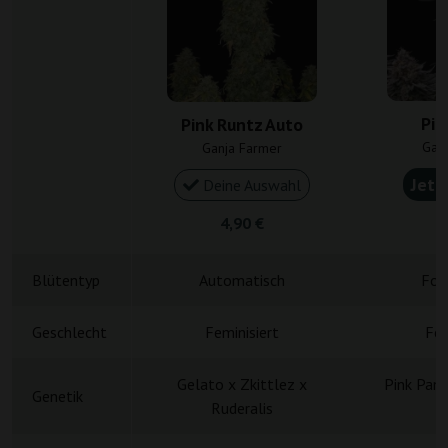
Pin
Pink Runtz Auto
Gan
Ganja Farmer
Jetz
Deine Auswahl
4,90 €
5
Blütentyp
Automatisch
Fot
Geschlecht
Feminisiert
Fem
Gelato x Zkittlez x
Pink Pant
Genetik
Ruderalis
S