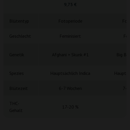
9,75 €
4
Blütentyp
Fotoperiode
Fot
Geschlecht
Feminisiert
Fem
Genetik
Afghani × Skunk #1
Big Bu
Spezies
Hauptsächlich Indica
Hauptsä
Blütezeit
6-7 Wochen
7-9
THC-
17-20 %
Gehalt