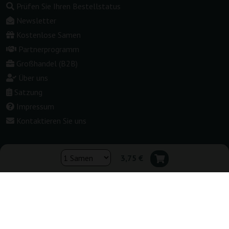
Prüfen Sie Ihren Bestellstatus
Newsletter
Kostenlose Samen
Partnerprogramm
Großhandel (B2B)
Über uns
Satzung
Impressum
Kontaktieren Sie uns
3,75 €
Shop wechseln:
▾
Deutschland