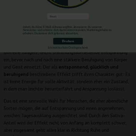
das Ganze gut abrundet. Dieses Profil spricht Menschen an, die
alte, erkennbare Noten ohne zu viel modernen „Kosmetik“-
Schliff mögen.
Email
Wirkung
Indem du deine E-Mail-Adresse angibst, abonnierst du unseren
Newsletter und erklärst dich damit einverstanden, Marketinginhalte zu
erhalten. Du kannst dich jederzeit abmelden.
Bei
THC im Bereich von 17–20%
ist die Wirkung dieser Sorte
Drehen
deutlich, aber weiterhin gut nachvollziehbar. Zunächst stellt
Ich möchte kein Gratisgeschenk
sich eine ruhigere, leicht stimmungsaufhellende Entspannung
ein, bevor nach und nach eine stärkere Beruhigung von Körper
und Geist einsetzt. Der als
entspannend, glücklich und
beruhigend
beschriebene Effekt trifft ihren Charakter gut: Es
ist keine Energie für volle Aktivität, sondern eher ein Zustand,
in dem man leichter herunterfährt und Anspannung loslässt.
Das ist eine sinnvolle Wahl für Menschen, die eher abendliche
Sorten mögen, die auf Entspannung und einen angenehmen,
weichen Tagesausklang ausgerichtet sind. Durch den Sativa-
Anteil wird der Effekt nicht von Anfang an komplett schwer,
aber insgesamt geht alles klar in Richtung Ruhe und