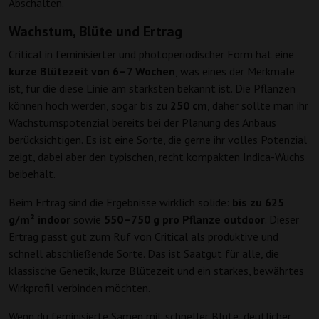
Abschalten.
Wachstum, Blüte und Ertrag
Critical in feminisierter und photoperiodischer Form hat eine
kurze Blütezeit von 6–7 Wochen
, was eines der Merkmale
ist, für die diese Linie am stärksten bekannt ist. Die Pflanzen
können hoch werden, sogar bis zu
250 cm
, daher sollte man ihr
Wachstumspotenzial bereits bei der Planung des Anbaus
berücksichtigen. Es ist eine Sorte, die gerne ihr volles Potenzial
zeigt, dabei aber den typischen, recht kompakten Indica-Wuchs
beibehält.
Beim Ertrag sind die Ergebnisse wirklich solide:
bis zu 625
g/m² indoor
sowie
550–750 g pro Pflanze outdoor
. Dieser
Ertrag passt gut zum Ruf von Critical als produktive und
schnell abschließende Sorte. Das ist Saatgut für alle, die
klassische Genetik, kurze Blütezeit und ein starkes, bewährtes
Wirkprofil verbinden möchten.
Wenn du feminisierte Samen mit schneller Blüte, deutlicher