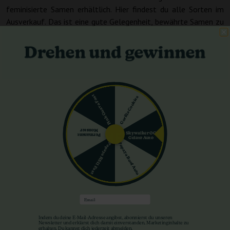
feminisierte Samen erhältlich. Hier findest du alle Sorten im
Ausverkauf. Das ist eine gute Gelegenheit, bewährte Samen zu
deutlich niedrigeren Preisen zu bekommen, besonders wenn du
nach bestimmten Sorten...
mehr sehen...
Pink Guava Fast
Gorilla Cookies
Kostenlose Marihuanasamen
Mehr bestellen
Monster
Skywalker OG
Permanent
Gelato Auto
= mehr
Papaya Boof Auto
Papaya RS11 Fast
bekommen. Ganz
einfach. Zu jeder
Bestellung
legen wir unsere
Email
originalen feminisierten Samen dazu – echte Perlen, die wir
selbst gerne bekommen würden. Es geht nicht um
Indem du deine E-Mail-Adresse angibst, abonnierst du unseren
Newsletter und erklärst dich damit einverstanden, Marketinginhalte zu
erhalten. Du kannst dich jederzeit abmelden.