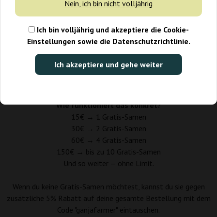
Nein, ich bin nicht volljährig
Zu jeder Bestellung legen wir unsere originalen feminisierten
Samen dazu – echte Perlen, die wir selbst gerne bekommen
Ich bin volljährig und akzeptiere die Cookie-
würden.
Einstellungen sowie die Datenschutzrichtlinie.
Es geht nicht um Lagerbereinigung, sondern darum, dir das
Beste von Ganja Farmer zu zeigen.
Ich akzeptiere und gehe weiter
Für jeweils 15 € Einkaufswert erhältst du 1 Gratis-Samen, den
du im Warenkorb selbst auswählst.
Wie funktioniert das konkret?
15€ → 1 Gratis-Samen
30€
→ 2 Gratis-Samen
60€
→ 4 Gratis-Samen
150€
→ bis zu 10 Gratis-Samen
Und so weiter — ohne Limit.
Wenn du keine Gratis-Samen möchtest, kannst du sie gegen
zusätzliche 5% Rabatt auf deine gesamte Bestellung mit dem
Code "ganjafarmer" eintauschen.