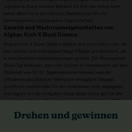
legendären Black Domina. Bekannt für ihre rein Indica-Gene,
bietet diese Sorte ein robustes Wachstumsprofil und
bemerkenswerte psychoaktive Eigenschaften.
Genetik und Wachstumseigenschaften von
Afghan Kush X Black Domina
Afghan Kush X Black Domina besitzt eine pure Indica-Linie, die
eine robuste und widerstandsfähige Pflanze gewährleistet, die
in verschiedenen Anbauumgebungen gedeiht. Der Photoperiod-
Blüte-Typ bedeutet, dass sich Züchter im Innenbereich auf eine
Blütezeit von 50-55 Tagen einstellen können, was ein
effizientes und diskretes Wachstum ermöglicht. Obwohl
spezifische Höhenmaße für den Innenanbau nicht angegeben
sind, eignet sich die kompakte Natur dieser Sorte gut für den
Innenanbau. Mit dem Potenzial, einen Ertrag von bis zu 500
g/m² zu liefern, bietet Afghan Kush X Black Domina ein
ausgezeichnetes Ertragsverhältnis. Außenzüchter werden von
ihrem Potenzial begeistert sein, von bis zu 900 g pro Pflanze
zu produzieren, was sie zu einer lukrativen Option für größere