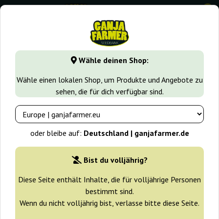
0
GanjaFarmer.de
Cannabissorten
Afghan Kush
Afghan K
Wähle deinen Shop:
Afghan Kush X Black Domina
Wähle einen lokalen Shop, um Produkte und Angebote zu
World Of Seeds
sehen, die für dich verfügbar sind.
oder bleibe auf:
Deutschland | ganjafarmer.de
Bist du volljährig?
Diese Seite enthält Inhalte, die für volljährige Personen
bestimmt sind.
Wenn du nicht volljährig bist, verlasse bitte diese Seite.