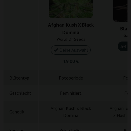
Afghan Kush X Black
Blac
Domina
Gan
World Of Seeds
Jetz
Deine Auswahl
4
19,00 €
Blütentyp
Fotoperiode
Fot
Geschlecht
Feminisiert
Fem
Afghan Kush x Black
Afghani x 
Genetik
Domina
x Hash P
Spezies
Reine Indica
Rei