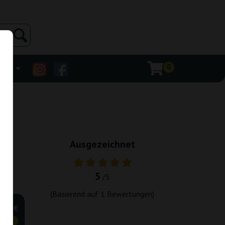
0
ehr
Ausgezeichnet
5
/5
(Basierend auf
1
Bewertungen)
,25 €
tiger