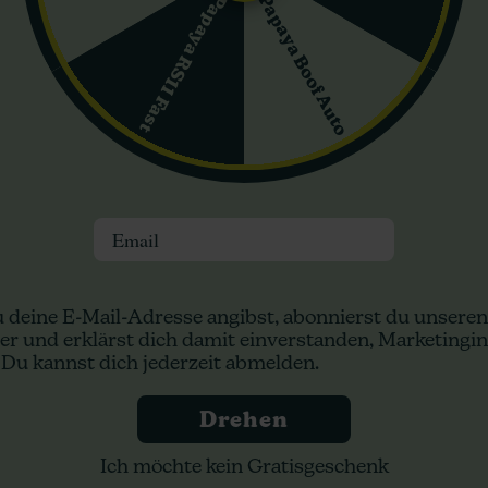
Papaya Boof Auto
Papaya RS11 Fast
ima
mit Temperaturen im Bereich von 21–27 °C. Indoor verdoppelt 
 Bei einer Beleuchtung von 600 W erzeugt
Amnesia Haze
Erträge 
nn eine einzelne Pflanze sogar 700–1.000 g getrockneter Blüten p
rdert
Amnesia Haze
Geduld vom Grower. Einige Phänotypen können
ing) und SCROG helfen dabei, die ausgedehnte Pflanzenstruktur zu k
Email
net?
 eine klassische, mehrfach preisgekrönte Sativa-Sorte mit hohem T
 deine E-Mail-Adresse angibst, abonnierst du unseren
auch den Outdoor-Anbau
, erfordert jedoch Erfahrung im Umgang m
er und erklärst dich damit einverstanden, Marketingin
 Du kannst dich jederzeit abmelden.
Drehen
Ich möchte kein Gratisgeschenk
nz – 80 % Sativa und 20 % Indica. Ihre Genetik stammt aus der Kr