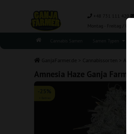
+48 731 111 420
Montag - Freitag / 08:
Cannabis Samen
Samen Typen
GanjaFarmer.de
Cannabissorten
Amne
Amnesia Haze Ganja Farme
-25%
+ Extras