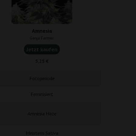
Amnesia
Blue 
Ganja Farmer
Ganja F
Jetzt kaufen
Jetzt k
5,25 €
5,25
Fotoperiode
Fotope
Feminisiert
Femini
Amnesia Haze
Blueberry
Meistens Sativa
Meistens