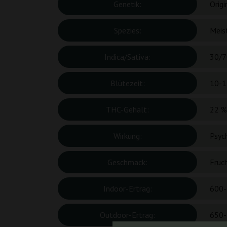
Genetik:
Orig
Spezies:
Meis
Indica/Sativa:
30/7
Blütezeit:
10-1
THC-Gehalt:
22 %
Wirkung:
Psych
Geschmack:
Fruc
Indoor-Ertrag:
600-
Outdoor-Ertrag:
650-