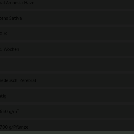
inal Amnesia Haze
tens Sativa
0 %
1 Wochen
edelisch, Zerebral
htig
650 g/m²
700 g/Pflanze