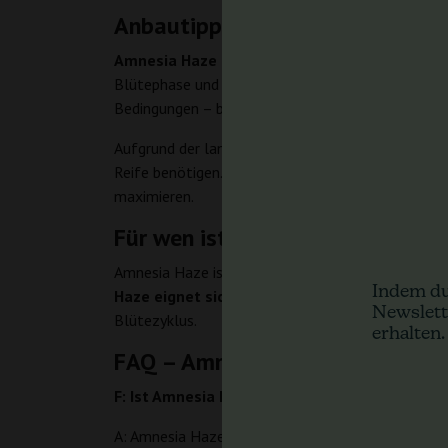
Anbautipps
Amnesia Haze bevorzugt ein mediterranes Kl
Blütephase und erreicht schließlich 150–180 cm.
Bedingungen – bei voller Sonneneinstrahlung – ka
Aufgrund der langen Blütezeit (70–84 Tage) erfo
Reife benötigen. LST-Techniken (Low Stress Train
maximieren.
Für wen ist Amnesia Haze geeig
Amnesia Haze ist die ideale Wahl für Grower, die
Indem du
Haze eignet sich sowohl für den Indoor- als 
Newslett
Blütezyklus.
erhalten.
FAQ – Amnesia Haze
F: Ist Amnesia Haze eine Sativa oder Indica?
A: Amnesia Haze ist eine Sorte mit Sativa-Domina