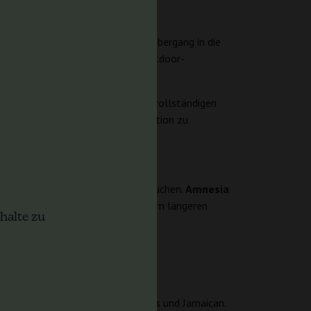
die Pflanze ihre Höhe nach dem Übergang in die
von 500–650 g/m?, und unter Outdoor-
roduzieren.
 sogar bis zu 13 Wochen bis zur vollständigen
ontrollieren und die Blütenproduktion zu
HC und beeindruckenden Erträgen suchen.
Amnesia
it hohen Sativa-Pflanzen und einem längeren
halte zu
euzung von Afghani, Hawaiian, Laos und Jamaican.