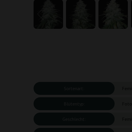
Sortenart:
Femin
Blütentyp:
Foto
Geschlecht:
Femin