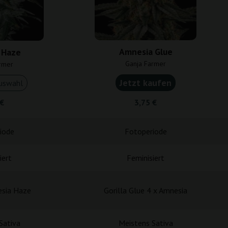
Amnesia Glue
 Haze
Ganja Farmer
rmer
Jetzt kaufen
uswahl
 €
3,75 €
iode
Fotoperiode
iert
Feminisiert
esia Haze
Gorilla Glue 4 x Amnesia
Sativa
Meistens Sativa