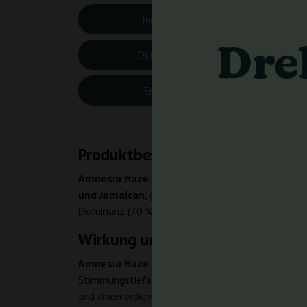
Indoor-Höhe:
80-1
Outdoor-Höhe:
175-
Erntemonat:
Ende
Produktbeschreibung
Amnesia Haze
gehört zu den bekanntesten Sativ
und Jamaican
, gewann den ersten Platz beim Ca
Dominanz (70 % Sativa / 30 % Indica), deren THC
Wirkung und Terpenprofil
Amnesia Haze liefert euphorische, erhebende
Stimmungstiefs suchen. Das Aromaprofil von
Amn
und einen erdigen Geschmack beim Ausatmen. Für