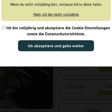
Wenn du nicht volljährig bist, verlasse bitte diese Seite.
Nein, ich bin nicht volljährig
3 Samen
13
Versand in 24 h
25% güns
Ich bin volljährig und akzeptiere die Cookie-Einstellungen
sowie die Datenschutzrichtlinie.
5 Samen
20
Ich akzeptiere und gehe weiter
Versand in 24 h
25% güns
10 Samen
36
Versand in 24 h
25% güns
100 Samen
292
Versand in 48 h
25% güns
1 Samen