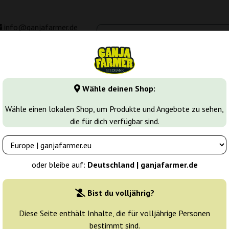
info@ganjafarmer.de
00 - 16:00
Seedbanken
Cannabis Sorten
Cannabis Stecklinge
M
Wähle deinen Shop:
sia Haze
Amnesia Haze
Wähle einen lokalen Shop, um Produkte und Angebote zu sehen,
die für dich verfügbar sind.
r
Züchter:
Ganja Farmer
oder bleibe auf:
Deutschland | ganjafarmer.de
Originalverpackung:
Bist du volljährig?
1 Samen
5
Diese Seite enthält Inhalte, die für volljährige Personen
bestimmt sind.
Versand in 24 h
25% güns