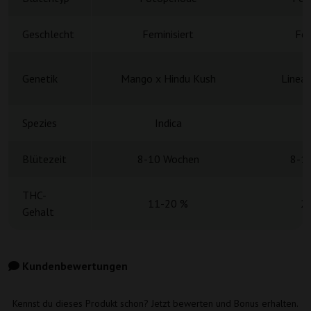
Geschlecht
Feminisiert
Fem
Genetik
Mango x Hindu Kush
Linea
Spezies
Indica
Blütezeit
8-10 Wochen
8-1
THC-
11-20 %
2
Gehalt
Kundenbewertungen
Kennst du dieses Produkt schon? Jetzt bewerten und Bonus erhalten.