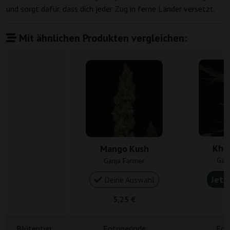
und sorgt dafür, dass dich jeder Zug in ferne Länder versetzt.
Mit ähnlichen Produkten vergleichen:
Khal
Mango Kush
Gan
Ganja Farmer
Jetz
Deine Auswahl
5,25 €
6
Blütentyp
Fotoperiode
Fot