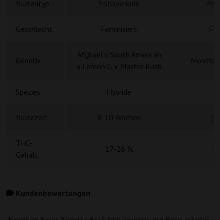
Blütentyp
Fotoperiode
Fot
Geschlecht
Feminisiert
Fem
Afghani x South American
Genetik
Monster 
x Lemon G x Master Kush
Spezies
Hybride
H
Blütezeit
8-10 Wochen
9 
THC-
17-26 %
1
Gehalt
Kundenbewertungen
Kennst du dieses Produkt schon? Jetzt bewerten und Bonus erhalten.