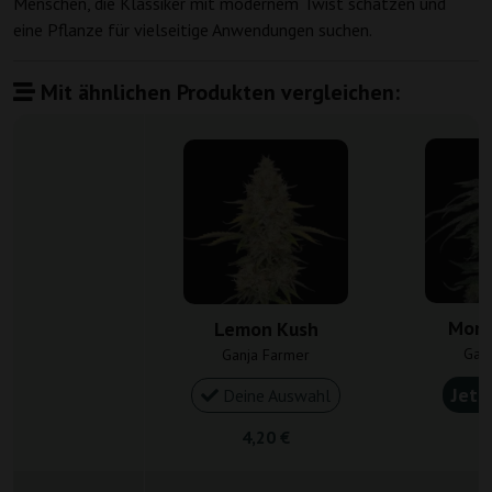
Menschen, die Klassiker mit modernem Twist schätzen und
eine Pflanze für vielseitige Anwendungen suchen.
Mit ähnlichen Produkten vergleichen:
Mons
Lemon Kush
Gan
Ganja Farmer
Jetz
Deine Auswahl
4,20 €
4