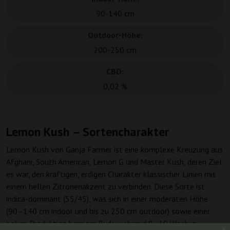
90-140 cm
Outdoor-Höhe:
200-250 cm
CBD:
0,02 %
Lemon Kush – Sortencharakter
Lemon Kush von Ganja Farmer ist eine komplexe Kreuzung aus
Afghani, South American, Lemon G und Master Kush, deren Ziel
es war, den kräftigen, erdigen Charakter klassischer Linien mit
einem hellen Zitronenakzent zu verbinden. Diese Sorte ist
indica-dominant (55/45), was sich in einer moderaten Höhe
(90–140 cm indoor und bis zu 250 cm outdoor) sowie einer
hohen Produktion harziger Buds während 8–10 Wochen