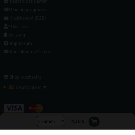
Kostenlose Samen
Partnerprogramm
Großhandel (B2B)
Über uns
Satzung
Impressum
Kontaktieren Sie uns
Shop wechseln:
▾
Deutschland
4,20 €