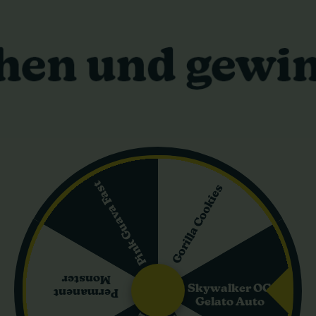
10 cm
220 cm
lar indica-dominierte Sorte, entstanden aus der Verbindung von Afg
ativa führt zu einer Pflanze mit kompaktem Wuchs, kurzer Blüteze
unkle, traubige Aromen lieben und eine starke körperliche Entspan
Pink Guava Fast
Gorilla Cookies
n sich dadurch hervorragend für den Indoor-Anbau. Im Innenbereic
 näher an das Blätterdach zu bringen. Im Freien wächst Grape Ape k
antiert eine starke, aber angenehme Wirkung, und die Erträge könn
enzial dieser Genetik bestätigt.
Monster
Skywalker OG
Permanent
Gelato Auto
öhnlich intensiv. Es dominieren Noten von Trauben, Bonbons und fri