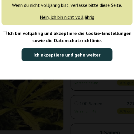
Wenn du nicht volljährig bist, verlasse bitte diese Seite.
Nein, ich bin nicht volljährig
3 Samen
10
Versand heute
30% güns
Ich bin volljährig und akzeptiere die Cookie-Einstellungen
sowie die Datenschutzrichtlinie.
5 Samen
16
Ich akzeptiere und gehe weiter
Versand heute
30% güns
10 Samen
28
Versand heute
30% güns
100 Samen
227
Versand in 48 h
30% güns
1 Samen