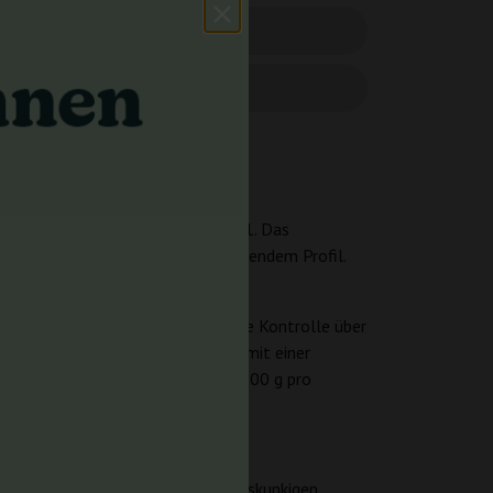
hani, Mendocino Purps und Skunk #1. Das
it (6–8 Wochen) und tief entspannendem Profil.
nung suchen.
h erreichen sie 70–110 cm, was die Kontrolle über
räftiger und erreicht 180–220 cm mit einer
en 500 g/m² indoor sowie bis zu 700 g pro
schen Beeren, die sich mit einem skunkigen,