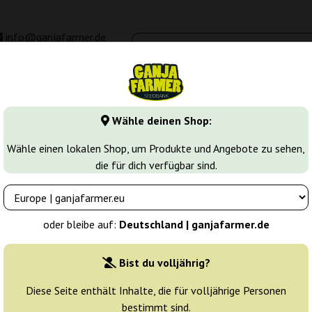
info@ganjafarmer.de
00 - 16:00
Seedbanken
Cannabis Sorten
Cannabis Stecklinge
M
Wähle deinen Shop:
sierte Cannabissamen
Grape Ape
Wähle einen lokalen Shop, um Produkte und Angebote zu sehen,
die für dich verfügbar sind.
Züchter:
Ganja Farmer
oder bleibe auf:
Deutschland | ganjafarmer.de
Originalverpackung:
Bist du volljährig?
1 Samen
4
Diese Seite enthält Inhalte, die für volljährige Personen
bestimmt sind.
Versand heute
30% güns