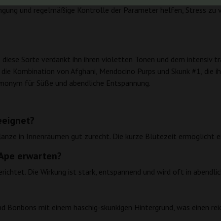
ung und regelmäßige Kontrolle der Parameter helfen, Stress zu v
ese Sorte verdankt ihn ihren violetten Tönen und dem intensiv tr
 die Kombination von Afghani, Mendocino Purps und Skunk #1, die 
Synonym für Süße und abendliche Entspannung.
eeignet?
nze in Innenräumen gut zurecht. Die kurze Blütezeit ermöglicht e
Ape erwarten?
gerichtet. Die Wirkung ist stark, entspannend und wird oft in abendl
 Bonbons mit einem haschig-skunkigen Hintergrund, was einen reiche