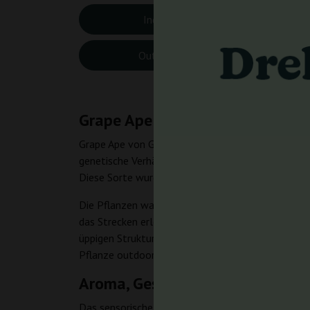
Indoor-Höhe:
70-1
Outdoor-Höhe:
180-
Grape Ape – Sortencharakter
Grape Ape von Ganja Farmer ist eine klassische, k
genetische Verhältnis von 90 % Indica und 10 % S
Diese Sorte wurde für Menschen geschaffen, die d
Die Pflanzen wachsen dicht und kompakt und eigne
das Strecken erleichtert und erlaubt, die Lampen
üppigen Struktur. Ein THC-Gehalt von 15–25 % gar
Pflanze outdoor erreichen, was das Produktionspot
Aroma, Geschmack und Wirkung
Das sensorische Profil von Grape Ape ist außergew