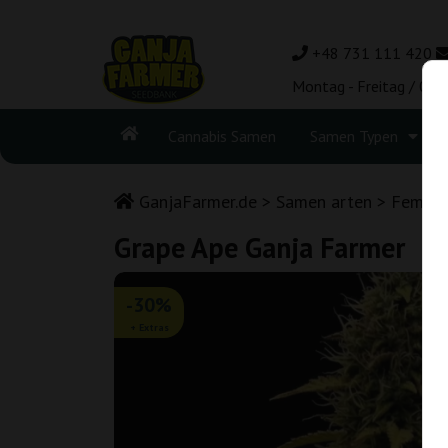
+48 731 111 420
Montag - Freitag / 08:
Cannabis Samen
Samen Typen
GanjaFarmer.de
Samen arten
Femini
Grape Ape Ganja Farmer
-30%
+ Extras