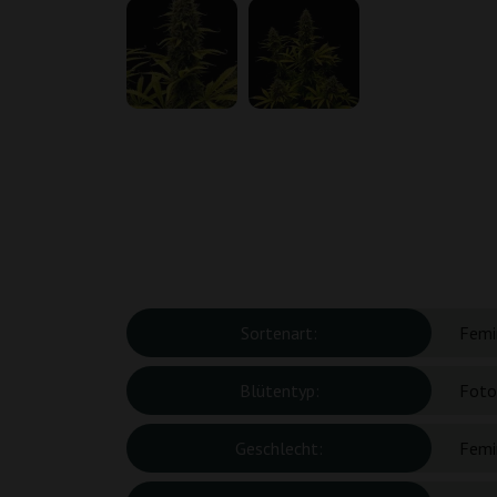
Sortenart:
Femin
Blütentyp:
Foto
Geschlecht:
Femin