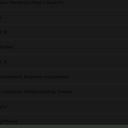
ani x Mendocino Purps x Skunk #1
a
0 %
Wochen
5 %
erzlindernd, Körperlich entspannend
, Haschisch, Süßigkeitenartig, Trauben
g/m²
g/Pflanze