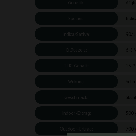
Genetik:
Afgh
Spezies:
Indic
Indica/Sativa:
90/1
Blütezeit:
6-8 
THC-Gehalt:
15-2
Wirkung:
Schm
Geschmack:
Skunk
Indoor-Ertrag:
500 
Outdoor-Ertrag:
700 