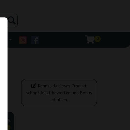
0
ehr
Kennst du dieses Produkt
schon? Jetzt bewerten und Bonus
erhalten.
,20 €
tiger