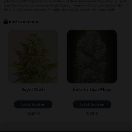
Auch ansehen
L
Royal Kush
Auto Critical Mass
Jetzt kaufen
Jetzt kaufen
46,00 €
8,10 €