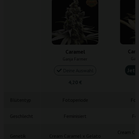
Cara
Caramel
Gan
Ganja Farmer
Jetz
Deine Auswahl
4,20 €
4
Blütentyp
Fotoperiode
Fot
Geschlecht
Feminisiert
Fem
Cream Car
Genetik
Cream Caramel x Gelato