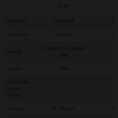
4,20 €
3
Blütentyp
Fotoperiode
Fot
Geschlecht
Feminisiert
Fem
Black Domina x Afghan
Genetik
A
Auto
Spezies
Indica
Von Samen
bis zur
-
Ernte
Blütezeit
6-7 Wochen
7-8