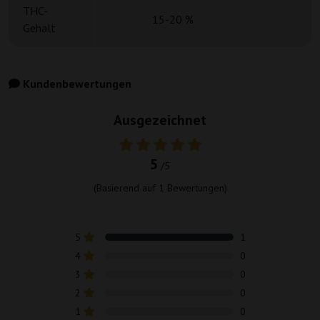
THC-
15-20 %
1
Gehalt
Kundenbewertungen
Ausgezeichnet
5
/5
(Basierend auf
1
Bewertungen)
5
1
4
0
3
0
2
0
1
0