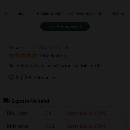
Kennst du dieses Produkt schon? Jetzt bewerten und Bonus erhalten.
Jetzt bewerten
Melanie
(Outdoor)
14.07.2026 16:40
Tolle Sorte :)
Absolut tolle Samen und Sorten . Gedeihen toll
0
0
Antworten
L
i
k
Express-Versand
e
s
DHL Kurier
5 €
Kostenlos ab 100 €
DPD Kurier
7,5 €
Kostenlos ab 100 €