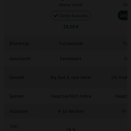
Gan
Anesia Seeds
Jetz
Deine Auswahl
28,50 €
4
Blütentyp
Fotoperiode
Fot
Geschlecht
Feminisiert
Fem
Genetik
Big Bud & Jack Herer
OG Kush 
Spezies
Hauptsächlich Indica
Hauptsä
Blütezeit
9-10 Wochen
9-1
THC-
29 %
1