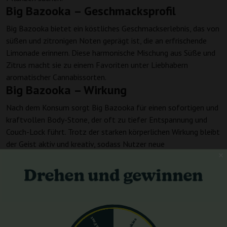
Big Bazooka – Geschmacksprofil
Big Bazooka bietet ein köstliches Geschmackserlebnis, das von
süßen und zitronigen Noten geprägt ist, die an erfrischende
Limonade erinnern. Diese harmonische Mischung aus Süße und
Zitrus macht sie zu einem Favoriten unter Liebhabern
aromatischer Cannabissorten.
Big Bazooka – Wirkung
Nach dem Konsum sorgt Big Bazooka für einen sofortigen und
kraftvollen Body-Stone, der oft zu tiefer Entspannung und
Couch-Lock führt. Trotz der starken körperlichen Wirkung bleibt
der Geist aktiv und kreativ, sodass Nutzer neue
Gedankenwelten erforschen können. Damit ist sie die ideale
Wahl, um nach einem langen Tag abzuschalten oder sich
kreativen Tätigkeiten zu widmen.
Big Bazooka – THC-Gehalt
Mit einem bemerkenswerten THC-Gehalt von 29 % gehört Big
Bazooka zu den potentesten Sorten auf dem Markt. Dieser