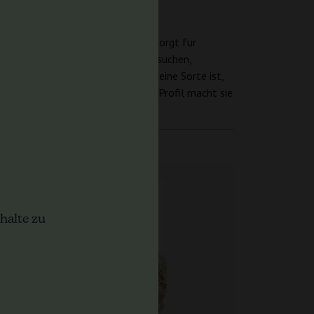
kter schätzen.
ern. Die Indica-Sativa-Synergie sorgt für
Ob Sie nach Kreativität oder Ruhe suchen,
 Sugarpop von Philosopher Seeds eine Sorte ist,
hr unverwechselbares und robustes Profil macht sie
halte zu