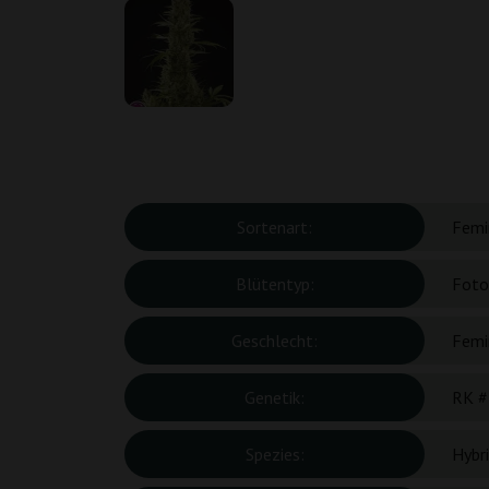
Sortenart:
Femin
Blütentyp:
Foto
Geschlecht:
Femin
Genetik:
RK #
Spezies:
Hybr