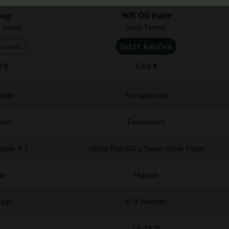
Wifi OG Haze
pop
Ganja Farmer
r Seeds
Jetzt kaufen
uswahl
0 €
5,60 €
iode
Fotoperiode
iert
Feminisiert
pper # 1
White Fire OG x Super Silver Haze
de
Hybride
Tage
8-9 Wochen
%
24-28 %