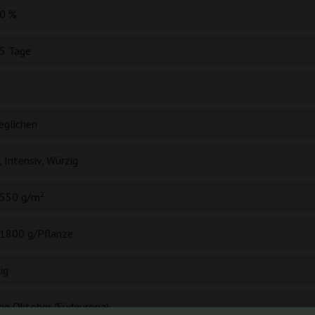
0 %
5 Tage
eglichen
, Intensiv, Würzig
550 g/m²
1800 g/Pflanze
ig
ng Oktober (Südeuropa)