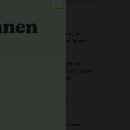
rte, die sowohl erfahrene Züchter als auch
ie aus der Kreuzung von RK # 14 und Ripper # 1
r in der Cannabis-Welt macht.
die ein vielseitiges Wachstumsprofil und
en. Obwohl detaillierte Angaben zur Wuchshöhe
ereich erwarten. Im Freien kann diese
ge CBD-Werte aufweist, glänzt sein
ische Anwendungen geeignet ist.
ede Sitzung zu einer geschmackvollen Reise