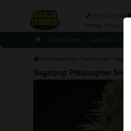
+48 731 111 420
Montag - Freitag / 08:
Cannabis Samen
Samen Typen
GanjaFarmer.de
Samen arten
Femini
Sugarpop Philosopher Seed