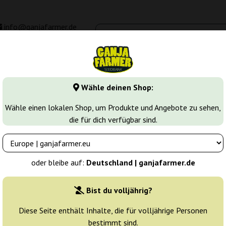
info@ganjafarmer.de
00 - 16:00
Seedbanken
Cannabis Sorten
Cannabis Stecklinge
M
Wähle deinen Shop:
sierte Cannabissamen
Sugarpop
Wähle einen lokalen Shop, um Produkte und Angebote zu sehen,
die für dich verfügbar sind.
s
Züchter:
Philosopher Seeds
oder bleibe auf:
Deutschland | ganjafarmer.de
Originalverpackung:
Bist du volljährig?
25 Samen
138
Diese Seite enthält Inhalte, die für volljährige Personen
bestimmt sind.
Nicht verfügbar