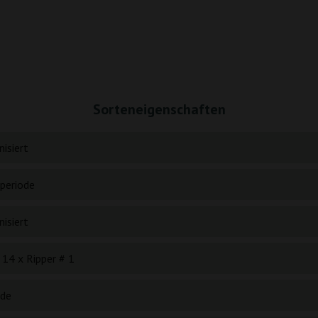
Sorteneigenschaften
isiert
periode
isiert
 14 x Ripper # 1
ide