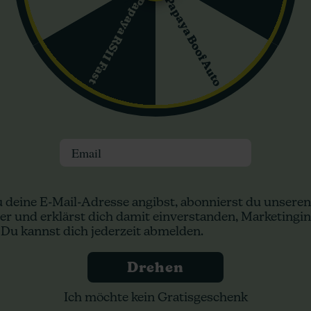
Papaya Boof Auto
Papaya RS11 Fast
ein Genuss für diejenigen, die Cannabis-Sorten mit Tiefe und Chara
er Seeds
p, die eine umfassende Mischung aus Euphorie und Entspannung lief
l für gesellige Anlässe sowie für entspannte Momente allein sind. 
rlieben gerecht zu werden. Zusammenfassend lässt sich sagen, dass
l, beträchtliche Erträge und facettenreiche Effekte auszeichnet. I
nwender, die eine dynamische Cannabis-Sorte erkunden möchten.
Email
n:
 deine E-Mail-Adresse angibst, abonnierst du unseren
er und erklärst dich damit einverstanden, Marketingin
 Du kannst dich jederzeit abmelden.
Drehen
Ich möchte kein Gratisgeschenk