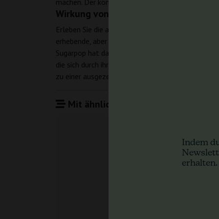
machen. Der komplexe Geschmack dieser Sorte ist 
Wirkung von Sugarpop von Philosoph
Erleben Sie die ausgewogenen Effekte von Sugarpo
erhebende, aber beruhigende Erfahrungen, die idea
Sugarpop hat das Potenzial, unterschiedlichen Vo
die sich durch ihr ausgewogenes genetisches Profi
zu einer ausgezeichneten Wahl für Züchter und A
Mit ähnlichen Produkten vergleiche
Indem du
Newslett
erhalten.