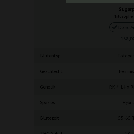
Sugar
Philosophe
Deine A
138,0
Blütentyp
Fotoper
Geschlecht
Feminis
Genetik
RK # 14 x Ri
Spezies
Hybri
Blütezeit
55-65 
THC-Gehalt
18 