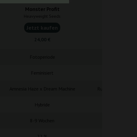
Monster Profit
Candy 
Heavyweight Seeds
Cookies
Jetzt kaufen
Jetzt k
24,00 €
52,8
Fotoperiode
Fotope
Feminisiert
Femini
Amnesia Haze x Dream Machine
Runtz × (Cherry Pie
Hybride
Hybr
8-9 Wochen
8-9 Wo
22 %
22-2