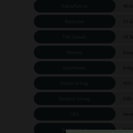
Indica/Sativa:
40/6
Blütezeit:
55-6
THC-Gehalt:
18 %
Wirkung:
Ausg
Geschmack:
Erdig
Indoor-Ertrag:
450-
Outdoor-Ertrag:
500-
CBD:
Niedr
Erntemonat:
Anfa