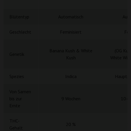
Blütentyp
Automatisch
Aut
Geschlecht
Feminisiert
Fem
Banana Kush & White
(OG Kus
Genetik
Kush
White Wido
Spezies
Indica
Hauptsä
Von Samen
bis zur
9 Wochen
10-1
Ernte
THC-
20 %
1
Gehalt