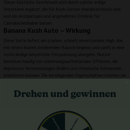
Dieser köstliche Geschmack wird durch subtile erdige
Untertöne ergänzt, die für Kush-Sorten charakteristisch sind
und ein einzigartiges und angenehmes Erlebnis für
Cannabisliebhaber bieten.
Banana Kush Auto – Wirkung
Diese Sorte liefert ein starkes, schnell einsetzendes High, das
mit einem klaren, belebenden Rausch beginnt und sanft in eine
vollständige körperliche Entspannung übergeht. Nutzer
berichten häufig von stimmungsaufhellenden Effekten, die
depressive Verstimmungen lindern und chronische Schmerzen
erleichtern können. Die beruhigenden Eigenschaften machen sie
ideal für den abendlichen Gebrauch, fördern Entspannung und
Stressabbau.
Banana Kush Auto – THC-Gehalt
Banana Kush Auto weist einen THC-Gehalt von etwa 20% auf
und bietet damit eine starke Potenz, die sowohl Freizeit- als
Pink Guava Fast
auch medizinische Anwender mit ausgeprägter Wirkung
Gorilla Cookies
anspricht.