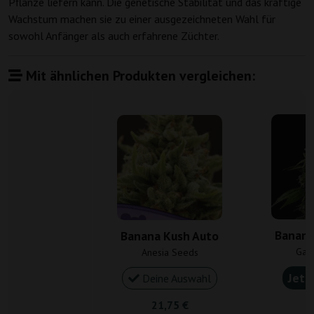
Pflanze liefern kann. Die genetische Stabilität und das kräftige
Wachstum machen sie zu einer ausgezeichneten Wahl für
sowohl Anfänger als auch erfahrene Züchter.
Mit ähnlichen Produkten vergleichen:
Banana
Banana Kush Auto
Gan
Anesia Seeds
Jetz
Deine Auswahl
21,75 €
4