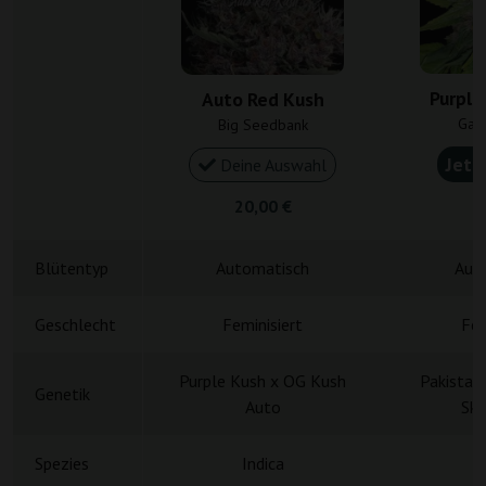
Purple
Auto Red Kush
Gan
Big Seedbank
Jetz
Deine Auswahl
20,00 €
4
Blütentyp
Automatisch
Aut
Geschlecht
Feminisiert
Fem
Purple Kush x OG Kush
Pakistan
Genetik
Auto
Sku
Spezies
Indica