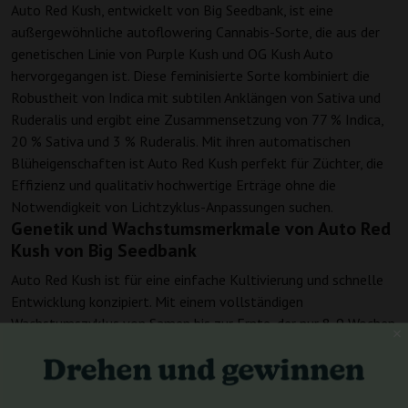
Auto Red Kush, entwickelt von Big Seedbank, ist eine
außergewöhnliche autoflowering Cannabis-Sorte, die aus der
genetischen Linie von Purple Kush und OG Kush Auto
hervorgegangen ist. Diese feminisierte Sorte kombiniert die
Robustheit von Indica mit subtilen Anklängen von Sativa und
Ruderalis und ergibt eine Zusammensetzung von 77 % Indica,
20 % Sativa und 3 % Ruderalis. Mit ihren automatischen
Blüheigenschaften ist Auto Red Kush perfekt für Züchter, die
Effizienz und qualitativ hochwertige Erträge ohne die
Notwendigkeit von Lichtzyklus-Anpassungen suchen.
Genetik und Wachstumsmerkmale von Auto Red
Kush von Big Seedbank
Auto Red Kush ist für eine einfache Kultivierung und schnelle
Entwicklung konzipiert. Mit einem vollständigen
Wachstumszyklus von Samen bis zur Ernte, der nur 8-9 Wochen
dauert, ist es ideal für Züchter, die einen schnellen Durchlauf
suchen. Während die Höhenangaben für den Innenanbau nicht
im Detail angegeben sind, passt sich Auto Red Kush gut an