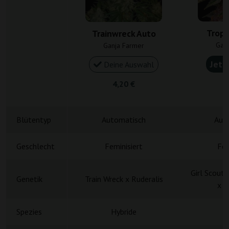
Tropi
Trainwreck Auto
Gan
Ganja Farmer
Jetz
Deine Auswahl
4,20 €
4
Blütentyp
Automatisch
Aut
Geschlecht
Feminisiert
Fem
Girl Scout 
Genetik
Train Wreck x Ruderalis
x R
Spezies
Hybride
H