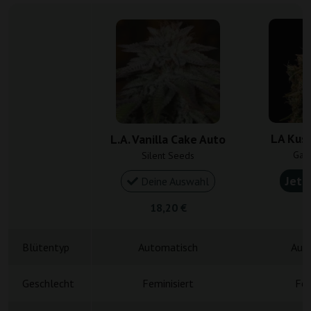
LA Kus
L.A. Vanilla Cake Auto
Gan
Silent Seeds
Jetz
Deine Auswahl
18,20 €
4
Blütentyp
Automatisch
Aut
Geschlecht
Feminisiert
Fem