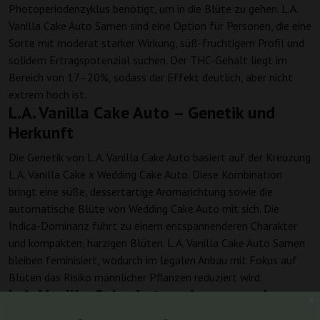
Photoperiodenzyklus benötigt, um in die Blüte zu gehen. L.A.
Vanilla Cake Auto Samen sind eine Option für Personen, die eine
Sorte mit moderat starker Wirkung, süß-fruchtigem Profil und
solidem Ertragspotenzial suchen. Der THC-Gehalt liegt im
Bereich von 17–20%, sodass der Effekt deutlich, aber nicht
extrem hoch ist.
L.A. Vanilla Cake Auto – Genetik und
Herkunft
Die Genetik von L.A. Vanilla Cake Auto basiert auf der Kreuzung
L.A. Vanilla Cake x Wedding Cake Auto. Diese Kombination
bringt eine süße, dessertartige Aromarichtung sowie die
automatische Blüte von Wedding Cake Auto mit sich. Die
Indica-Dominanz führt zu einem entspannenderen Charakter
und kompakten, harzigen Blüten. L.A. Vanilla Cake Auto Samen
bleiben feminisiert, wodurch im legalen Anbau mit Fokus auf
Blüten das Risiko männlicher Pflanzen reduziert wird.
L.A. Vanilla Cake Auto – Aroma und
Geschmack