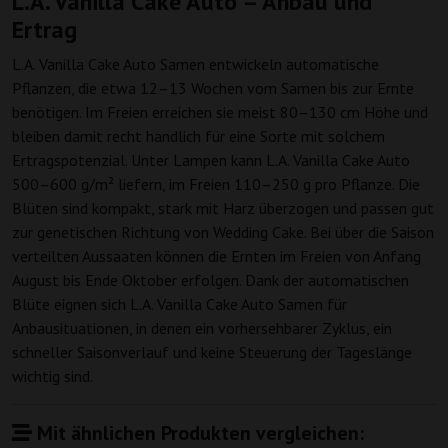
L.A. Vanilla Cake Auto – Anbau und
Ertrag
L.A. Vanilla Cake Auto Samen entwickeln automatische
Pflanzen, die etwa 12–13 Wochen vom Samen bis zur Ernte
benötigen. Im Freien erreichen sie meist 80–130 cm Höhe und
bleiben damit recht handlich für eine Sorte mit solchem
Ertragspotenzial. Unter Lampen kann L.A. Vanilla Cake Auto
500–600 g/m² liefern, im Freien 110–250 g pro Pflanze. Die
Blüten sind kompakt, stark mit Harz überzogen und passen gut
zur genetischen Richtung von Wedding Cake. Bei über die Saison
verteilten Aussaaten können die Ernten im Freien von Anfang
August bis Ende Oktober erfolgen. Dank der automatischen
Blüte eignen sich L.A. Vanilla Cake Auto Samen für
Anbausituationen, in denen ein vorhersehbarer Zyklus, ein
schneller Saisonverlauf und keine Steuerung der Tageslänge
wichtig sind.
Mit ähnlichen Produkten vergleichen: