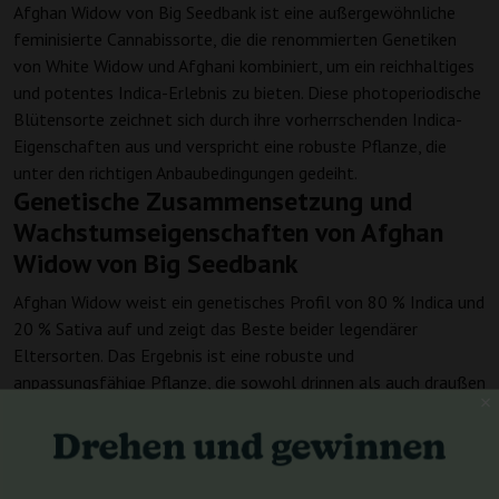
Afghan Widow von Big Seedbank ist eine außergewöhnliche
feminisierte Cannabissorte, die die renommierten Genetiken
von White Widow und Afghani kombiniert, um ein reichhaltiges
und potentes Indica-Erlebnis zu bieten. Diese photoperiodische
Blütensorte zeichnet sich durch ihre vorherrschenden Indica-
Eigenschaften aus und verspricht eine robuste Pflanze, die
unter den richtigen Anbaubedingungen gedeiht.
Genetische Zusammensetzung und
Wachstumseigenschaften von Afghan
Widow von Big Seedbank
Afghan Widow weist ein genetisches Profil von 80 % Indica und
20 % Sativa auf und zeigt das Beste beider legendärer
Eltersorten. Das Ergebnis ist eine robuste und
anpassungsfähige Pflanze, die sowohl drinnen als auch draußen
hervorragend gedeihen kann. Mit einer photoperiodischen
Blütezeit von ungefähr 8 Wochen ist Afghan Widow ideal für
Züchter, die eine Balance zwischen Geschwindigkeit und
substanziellen Erträgen suchen. Während spezifische