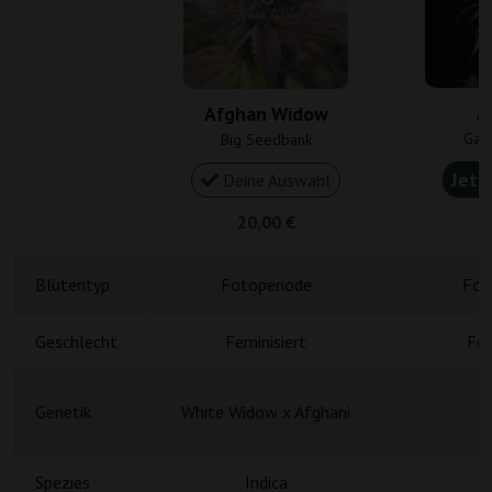
A
Afghan Widow
Gan
Big Seedbank
Jetz
Deine Auswahl
20,00 €
3
Blütentyp
Fotoperiode
Fot
Geschlecht
Feminisiert
Fem
Genetik
White Widow x Afghani
A
Spezies
Indica