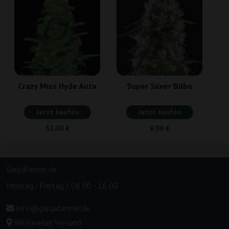
T
Crazy Miss Hyde Auto
Super Silver Bilbo
Jetzt kaufen
Jetzt kaufen
32,00 €
8,00 €
GanjaFarmer.de
Montag - Freitag / 08:00 - 16:00
info@ganjafarmer.de
Weltweiter Versand