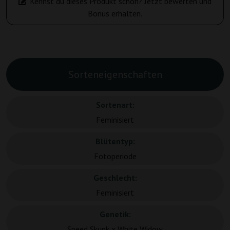
Kennst du dieses Produkt schon? Jetzt bewerten und
Bonus erhalten.
Sorteneigenschaften
Sortenart:
Feminisiert
Blütentyp:
Fotoperiode
Geschlecht:
Feminisiert
Genetik:
Speed Skunk x White Widow