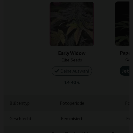
Papay
Early Widow
Gan
Elite Seeds
Jetz
Deine Auswahl
14,40 €
6
Blütentyp
Fotoperiode
Fot
Geschlecht
Feminisiert
Fem