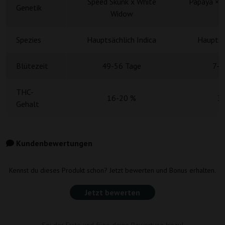
Speed Skunk x White
Papaya × T
Genetik
Widow
Spezies
Hauptsächlich Indica
Hauptsä
Blütezeit
49-56 Tage
7-8
THC-
16-20 %
3
Gehalt
Kundenbewertungen
Kennst du dieses Produkt schon? Jetzt bewerten und Bonus erhalten.
Jetzt bewerten