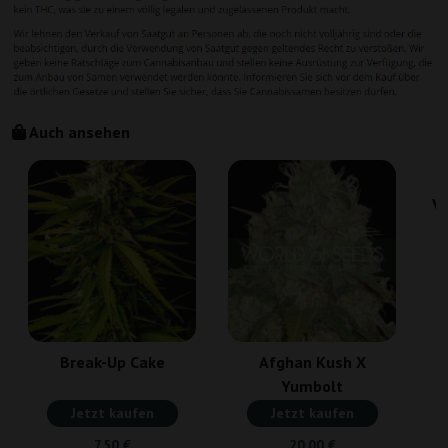
Auch ansehen
Vi
Break-Up Cake
Afghan Kush X
Yumbolt
Jetzt kaufen
Jetzt kaufen
7,50 €
20,00 €