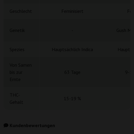
Geschlecht
Feminisiert
Fem
Genetik
-
Gush Min
Spezies
Hauptsächlich Indica
Hauptsä
Von Samen
bis zur
63 Tage
9-1
Ernte
THC-
15-19 %
Gehalt
Kundenbewertungen