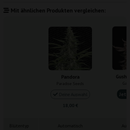
Mit ähnlichen Produkten vergleichen:
Gush 
Pandora
Gan
Paradise Seeds
Jetz
Deine Auswahl
18,00 €
4
Blütentyp
Automatisch
Aut