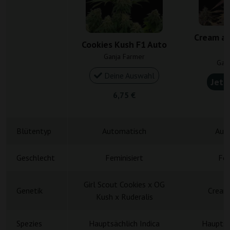
Cream an
Cookies Kush F1 Auto
Ganja Farmer
Gan
Deine Auswahl
Jetz
6,75 €
6
Blütentyp
Automatisch
Aut
Geschlecht
Feminisiert
Fem
Girl Scout Cookies x OG
Genetik
Cream
Kush x Ruderalis
Spezies
Hauptsächlich Indica
Hauptsä