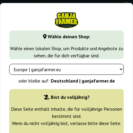
0
⭐ -40% Schnell wachsende Sorten ⭐
⏰ 2 Tage 03:52:22
Wähle deinen Shop:
GanjaFarmer.de
Samen arten
F1 Hybrid Cannabissamen
Wähle einen lokalen Shop, um Produkte und Angebote zu
sehen, die für dich verfügbar sind.
Cookies Kush F1 Auto Ganja
Farmer
oder bleibe auf:
Deutschland | ganjafarmer.de
-25%
+ Extras
Bist du volljährig?
Diese Seite enthält Inhalte, die für volljährige Personen
bestimmt sind.
Wenn du nicht volljährig bist, verlasse bitte diese Seite.