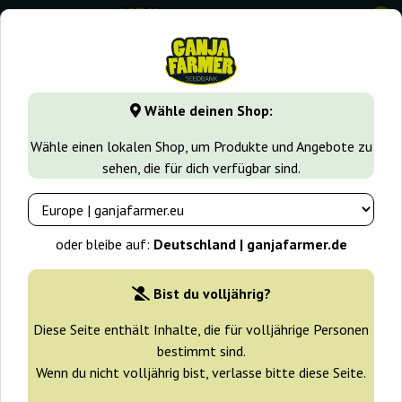
0
GanjaFarmer.de
Cannabissorten
Runtz
Auto Runtz X-
Wähle deinen Shop:
Auto Runtz X-treme Bulk
Wähle einen lokalen Shop, um Produkte und Angebote zu
Feminized Seeds
sehen, die für dich verfügbar sind.
-25%
+ Extras
oder bleibe auf:
Deutschland | ganjafarmer.de
Bist du volljährig?
Diese Seite enthält Inhalte, die für volljährige Personen
bestimmt sind.
Wenn du nicht volljährig bist, verlasse bitte diese Seite.