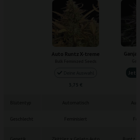
Ganja 
Auto Runtz X-treme
Gan
Bulk Feminized Seeds
Jetz
Deine Auswahl
3,75 €
4
Blütentyp
Automatisch
Aut
Geschlecht
Feminisiert
Fem
Genetik
Zkittlez x Gelato Auto
Runtz x