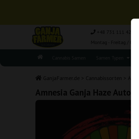
+48 731 111 420
Montag - Freitag / 08:
Cannabis Samen
Samen Typen
GanjaFarmer.de
Cannabissorten
Amne
Amnesia Ganja Haze Auto 