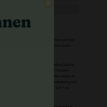
ing-Erlebnis
n. Diese feminisierte Varietät vereint perfekt
lose Kultivierung und eine erfüllende Ernte
inen unbestimmten, dynamischen Indica/Sativa-
lühzyklus, der etwa 10-11 bis 12-13 Wochen
ie eine schnelle Ernte anstreben. Beim Anbau in
ompaktheit ergänzt die einfache Handhabung und
ndruckenden Innenertrag von 300-450 g/m² zu
Kombination mit niedrigen CBD-Werten richtet