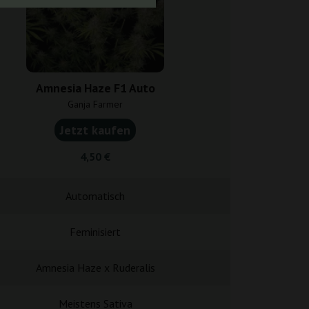
Amnesia Haze F1 Auto
Amnesia
Ganja Farmer
Ganja F
Jetzt kaufen
Jetzt k
4,50 €
5,25
Automatisch
Fotope
Feminisiert
Femini
Amnesia Haze x Ruderalis
Original Am
Meistens Sativa
Meistens