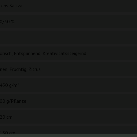
tens Sativa
0/30 %
h
orisch, Entspannend, Kreativitätssteigernd
nen, Fruchtig, Zitrus
450 g/m²
00 g/Pflanze
20 cm
150 cm