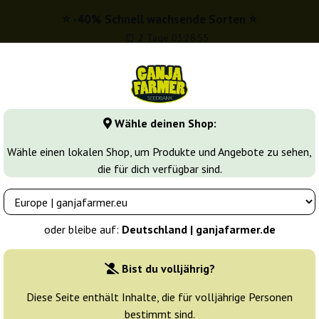
⭐ -40% Schnell wachsende Sorten ⭐
⏰ 2 Tage 03:28:54
info@ganjafarmer.de
00 - 16:00
Wähle deinen Shop:
Seedbanken
Cannabis Sorten
Cannabis Stecklinge
M
Wähle einen lokalen Shop, um Produkte und Angebote zu sehen,
die für dich verfügbar sind.
sia Haze
Amnesia Ganja Haze Auto
Sumo Seeds
oder bleibe auf:
Deutschland | ganjafarmer.de
Züchter:
Sumo Seeds
Bist du volljährig?
Originalverpackung:
Diese Seite enthält Inhalte, die für volljährige Personen
bestimmt sind.