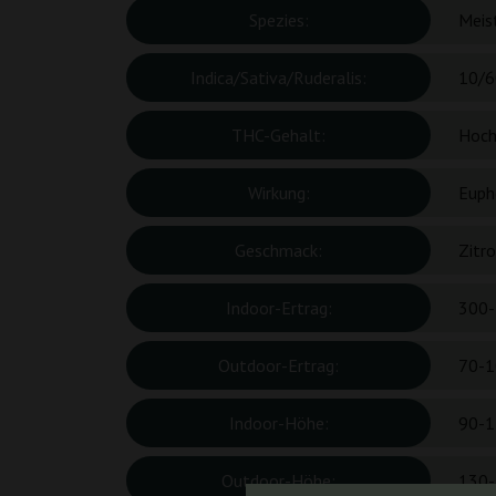
Spezies:
Meis
Indica/Sativa/Ruderalis:
10/6
THC-Gehalt:
Hoc
Wirkung:
Euph
Geschmack:
Zitro
Indoor-Ertrag:
300-
Outdoor-Ertrag:
70-1
Indoor-Höhe:
90-1
Outdoor-Höhe:
130-