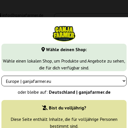
info@ganjafarmer.de
00 - 16:00
Seedbanken
Cannabis Sorten
Cannabis Stecklinge
M
Wähle deinen Shop:
le Punch
Purple Punch
Wähle einen lokalen Shop, um Produkte und Angebote zu sehen,
die für dich verfügbar sind.
Züchter:
Seed Stockers
oder bleibe auf:
Deutschland | ganjafarmer.de
Originalverpackung:
Bist du volljährig?
1 Samen
12
Diese Seite enthält Inhalte, die für volljährige Personen
bestimmt sind.
Versand in 3-7
10% güns