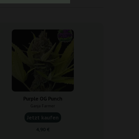
Purple OG Punch
Purple P
Ganja Farmer
Ganja F
Jetzt kaufen
Jetzt k
4,90 €
6,30