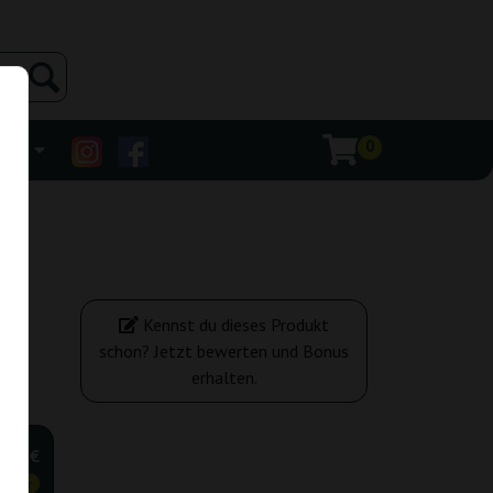
0
ehr
Kennst du dieses Produkt
schon? Jetzt bewerten und Bonus
erhalten.
,60 €
tiger