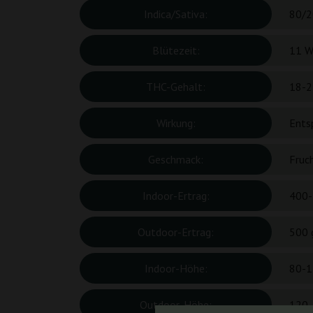
Indica/Sativa:
80/2
Blütezeit:
11 W
THC-Gehalt:
18-2
Wirkung:
Ents
Geschmack:
Fruch
Indoor-Ertrag:
400-
Outdoor-Ertrag:
500 
Indoor-Höhe:
80-1
Outdoor-Höhe:
120-