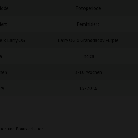
iode
Fotoperiode
iert
Feminisiert
e x Larry OG
Larry OG x Granddaddy Purple
a
Indica
hen
8-10 Wochen
 %
15-20 %
rten und Bonus erhalten.