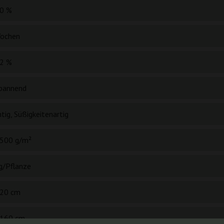
0 %
ochen
2 %
pannend
tig, Süßigkeitenartig
500 g/m²
g/Pflanze
20 cm
160 cm