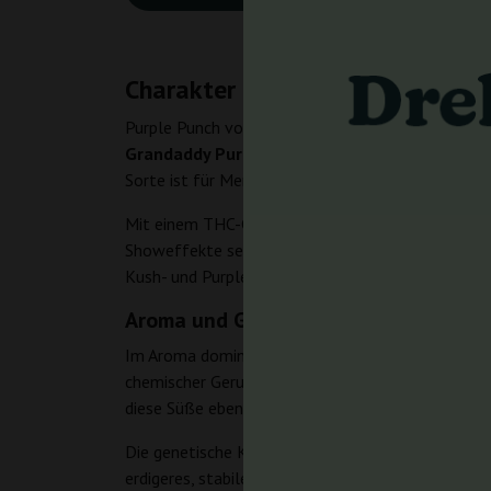
Charakter der Sorte
Purple Punch von Seed Stockers ist eine feminisie
Grandaddy Purple
und
Larry OG
aufeinander, dah
Sorte ist für Menschen gedacht, die etwas Beruhi
Mit einem THC-Gehalt von
18–22 %
kann Purple 
Showeffekte setzt, sondern auf ruhige, dichte Wir
Kush- und Purple-Linien verbinden.
Aroma und Geschmack
Im Aroma dominieren
fruchtige
und
bonbonarti
chemischer Geruch – eher etwas, das an reife Früc
diese Süße ebenfalls deutlich, weshalb Purple Pu
Die genetische Kombination aus Grandaddy Purple un
erdigeres, stabiles Fundament aus der OG-Linie, h