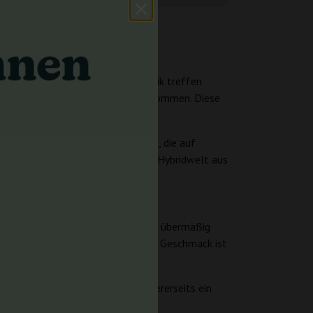
ältnis von 80/20. In dieser Genetik treffen
d die deutlich süße Aromarichtung kommen. Diese
mit klarer Herkunft möchten.
usklang passt. Es ist keine Sorte, die auf
it der klassischen amerikanischen Hybridwelt aus
 Richtung. Es ist kein scharfer oder übermäßig
mit der Zeit noch voller wirkt. Im Geschmack ist
markantes Profil mögen.
ruchtige, purple-artige Süße, andererseits ein
rschoben.