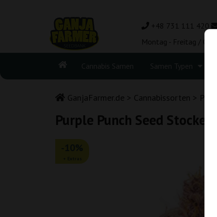
+48 731 111 420
Montag - Freitag / 08:
Cannabis Samen
Samen Typen
GanjaFarmer.de
Cannabissorten
Purp
Purple Punch Seed Stockers
-10%
+ Extras