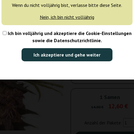
Wenn du nicht volljährig bist, verlasse bitte diese Seite.
Tagen
Nein, ich bin nicht volljährig
3 Samen
26
Ich bin volljährig und akzeptiere die Cookie-Einstellungen
Versand in 3-7
10% güns
sowie die Datenschutzrichtlinie.
Tagen
Ich akzeptiere und gehe weiter
5 Samen
38
Versand in 3-7
10% güns
Tagen
1 Samen
12,60 €
14,00 €
Anzahl der Pakete: