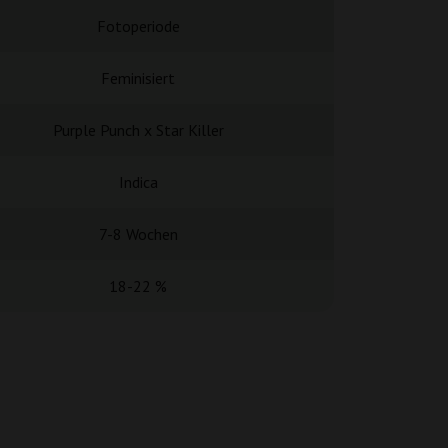
Fotoperiode
Fotope
Feminisiert
Femini
Purple Punch x Star Killer
Purple Punch x
Indica
Hauptsächli
7-8 Wochen
8-9 Wo
18-22 %
16-2