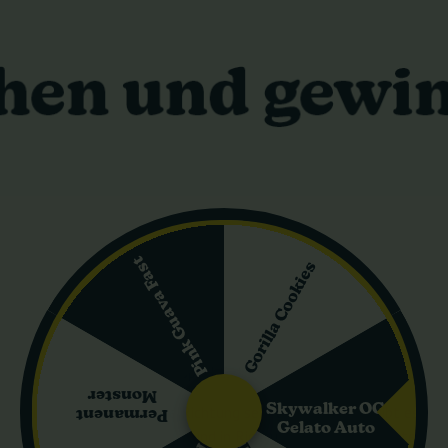
rte photoperiodische Sorte mit starkem Indica-Profil und einem Verh
er ist sofort klar, woher ihr schwererer, abendlicher Charakter un
genderes als Anregendes suchen, aber dennoch eine moderne Linie 
Punch eine starke, entspannende Wirkung liefern, die gut zum Tagesa
kung und ein angenehmes, dessertartiges Profil, das viele Grower m
Pink Guava Fast
Gorilla Cookies
ge
Noten, und das Ganze geht klar in eine süße, leicht dessertartige
hte, Süße und einen weichen, angenehmen Hintergrund erinnert, der 
nch besonders Menschen anspricht, die ein milderes, aber dennoch 
Monster
Skywalker OG
d Larry OG erklärt diese Richtung sehr gut. Einerseits gibt es die f
Permanent
Gelato Auto
ier aber deutlich abgemildert und in Richtung Dessert-Charakter ve