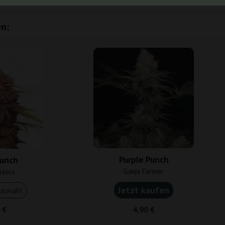
n:
Purple Punch
Punch
Ganja Farmer
ckers
Jetzt kaufen
uswahl
 €
4,90 €