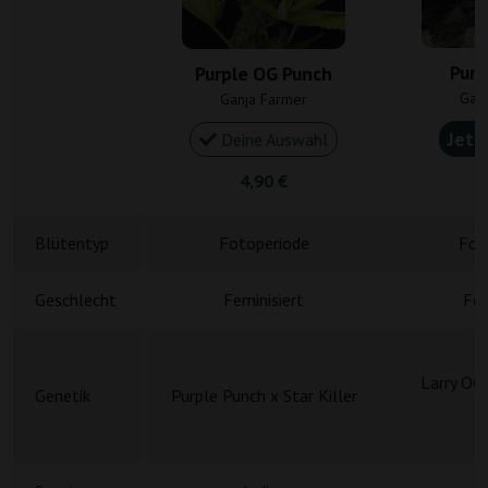
Purp
Purple OG Punch
Gan
Ganja Farmer
Jetz
Deine Auswahl
4,90 €
4
Blütentyp
Fotoperiode
Fot
Geschlecht
Feminisiert
Fem
Larry OG
Genetik
Purple Punch x Star Killer
P