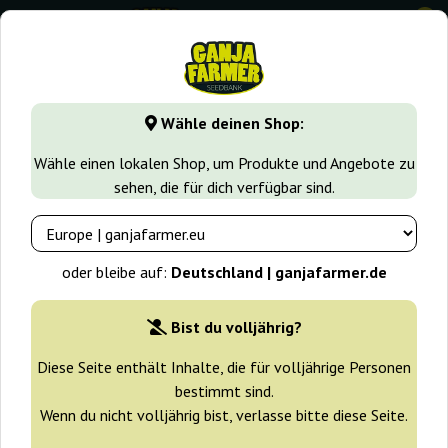
0
GanjaFarmer.de
Cannabissorten
Purple Punch
Purple O
Wähle deinen Shop:
Purple OG Punch Ganja Farmer
Wähle einen lokalen Shop, um Produkte und Angebote zu
sehen, die für dich verfügbar sind.
-30%
+ Extras
oder bleibe auf:
Deutschland | ganjafarmer.de
Bist du volljährig?
Diese Seite enthält Inhalte, die für volljährige Personen
bestimmt sind.
Wenn du nicht volljährig bist, verlasse bitte diese Seite.