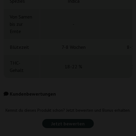
Spezies
Indica
Von Samen
bis zur
-
Ernte
Blütezeit
7-8 Wochen
8-1
THC-
18-22 %
1
Gehalt
Kundenbewertungen
Kennst du dieses Produkt schon? Jetzt bewerten und Bonus erhalten.
Jetzt bewerten