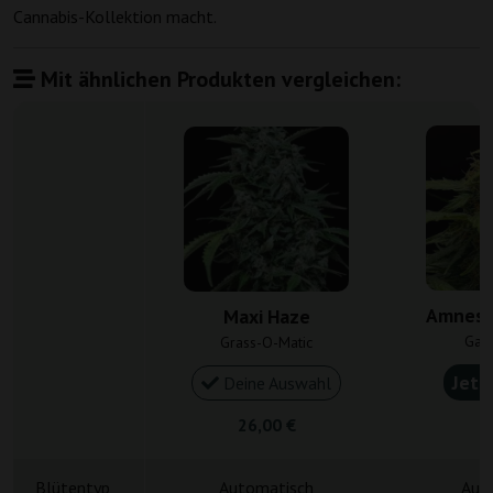
Cannabis-Kollektion macht.
Mit ähnlichen Produkten vergleichen:
Amnesi
Maxi Haze
Gan
Grass-O-Matic
Jetz
Deine Auswahl
26,00 €
4
Blütentyp
Automatisch
Aut