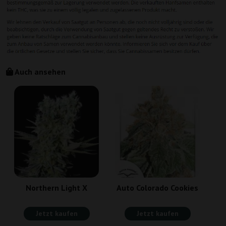
Auch ansehen
A
Northern Light X
Auto Colorado Cookies
Jetzt kaufen
Jetzt kaufen