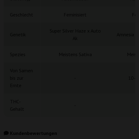
Geschlecht
Feminisiert
Fem
Super Silver Haze x Auto
Genetik
Amnesia Ha
Ak
Spezies
Meistens Sativa
Meist
Von Samen
bis zur
-
10-1
Ernte
THC-
-
Gehalt
Kundenbewertungen